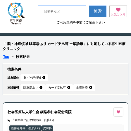
お気に入り
ご利用規約を事前にご確認下さい
「 脳・神経領域 駐車場あり カード支払可 土曜診療」に対応している再生医療
クリニック
Top
>
検索結果
検索条件
対象部位
脳・神経領域
施設情報
駐車場あり
カード支払可
土曜診療
社会医療法人孝仁会 釧路孝仁会記念病院
「釧路孝仁記念病院前」徒歩1分
脳神経外科
整形外科
皮膚科