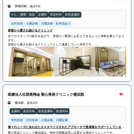
「西梅田駅」徒歩5分
がん・腫瘍・免疫
皮膚科
美容外科
美容皮膚科
女性医師
土曜診療
日曜診療
駐車場あり
皆様から愛され続けるクリニック
全てのスタッフの総力をあげて、皆様のご要望にお応えできるように体制を整えており
ます。
皆様から愛され続けるクリニックとして邁進していく所存です。
皆様のご来院を心よりお待ち申し上げております。
医療法人社団美翔会 聖心美容クリニック横浜院
「横浜駅」徒歩4分
皮膚科
美容外科
美容皮膚科
形成外科
男性医師
女性医師
土曜診療
日曜診療
個々のニーズに合わせたカスタマイズされたアプローチで患者様をサポートしています。
聖心美容クリニック横浜院は、神奈川県横浜市に位置する美容クリニックです。