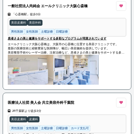
一般社団法人尚純会 エールクリニック大阪心斎橋
「心斎橋駅」徒歩3分
美容皮膚科
美容外科
男性医師
女性医師
土曜診療
日曜診療
患者さまの美と健康をサポートする多彩なプログラムが用意されています
エールクリニック大阪心斎橋は、大阪市の心斎橋に位置する美容クリニックです。
最新の医療技術と経験豊富な医師陣が、幅広い美容施術を提供しています。
美容整形手術やレーザー治療、注射治療など、患者さまの美と健康をサポートする多彩
なプログラムが用意されています。
患者さまのニーズに合わせた個別のカウンセリングと治療プランを提供し、安全かつ効
果的な結果を追求しています。
医療法人社団 美人会 共立美容外科千葉院
JR千葉駅より徒歩3分
美容皮膚科
皮膚科
男性医師
女性医師
土曜診療
日曜診療
カード支払可