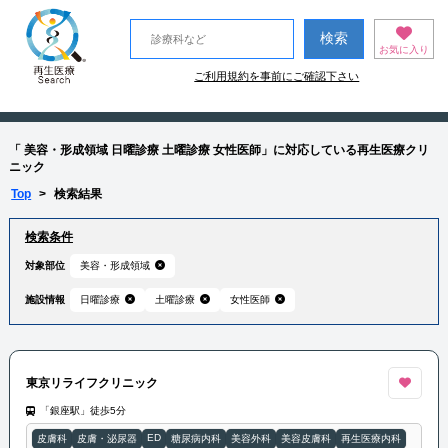
お気に入り
ご利用規約を事前にご確認下さい
「 美容・形成領域 日曜診療 土曜診療 女性医師」に対応している再生医療クリ
ニック
Top
>
検索結果
検索条件
対象部位
美容・形成領域
施設情報
日曜診療
土曜診療
女性医師
東京リライフクリニック
「銀座駅」徒歩5分
ED
皮膚科
皮膚・泌尿器
糖尿病内科
美容外科
美容皮膚科
再生医療内科