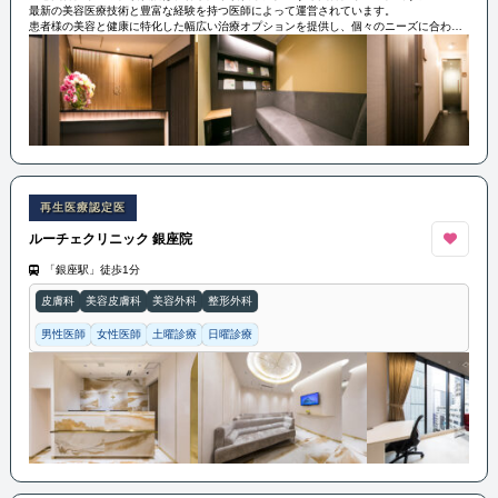
最新の美容医療技術と豊富な経験を持つ医師によって運営されています。
患者様の美容と健康に特化した幅広い治療オプションを提供し、個々のニーズに合わせ
たカスタマイズされたアプローチで患者様をサポートしています。
再生医療認定医
ルーチェクリニック 銀座院
「銀座駅」徒歩1分
皮膚科
美容皮膚科
美容外科
整形外科
男性医師
女性医師
土曜診療
日曜診療