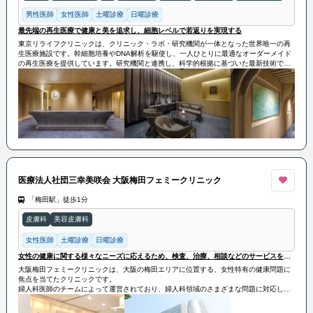
男性医師
女性医師
土曜診療
日曜診療
最先端の再生医療で健康と美を追求し、細胞レベルで若返りを実現する
東京リライフクリニックは、クリニック・ラボ・研究機関が一体となった世界唯一の再
生医療施設です。幹細胞培養やDNA解析を駆使し、一人ひとりに最適なオーダーメイド
の再生医療を提供しています。研究機関と連携し、科学的根拠に基づいた最新技術で細
胞レベルの健康と若返りをサポートします。
医療法人社団三幸美咲会 大阪梅田フェミークリニック
「梅田駅」徒歩1分
皮膚科
美容皮膚科
女性医師
土曜診療
日曜診療
女性の健康に関する様々なニーズに応えるため、検査、治療、相談などのサービスを提供しています
大阪梅田フェミークリニックは、大阪の梅田エリアに位置する、女性特有の健康問題に
焦点を当てたクリニックです。
婦人科医師のチームによって運営されており、婦人科領域のさまざまな問題に対応して
います。
その実績は、患者の安全と快適さを重視し、高度な医療技術と最新の設備を提供するこ