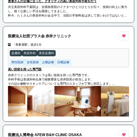
患者さんの立場に立った、クオリティの高い美容外科手術を行う
共立美容外科千葉院は、全国各医院のドクターひとりひとりが日々、技術の向上に努力
し、様々な新しい手法を開発してきました。
昨今、たくさんの美容外科がある中で、当院の手術料金は決して安いわけではないと思
います。
私たちは、「クオリティの高い、患者さんの立場に立った美容外科手術を行う」という
開院時の信念を基に医療器具、機材、薬にこだわり、医師をはじめ全てのスタッフが、
常に最高のクオリティで患者さまに対して対応させていただいております。
医療法人社団プラス会 赤井クリニック
美容外科とはドクターひとりで行うものではありません。私たちとあなたとが信頼関係
を築き二人三脚で行うもの。
「表参道駅」徒歩1分
充分にコミュニケーションをとり、あなたの夢に近づけていきます。術後もご相談の機
会をご用意して、いつまでもあなたの素敵な明日を応援していきます。
皮膚科
美容外科
美容皮膚科
男性医師
女性医師
土曜診療
日曜診療
高い技術を持った専門医
赤井クリニックのスタッフは高い技術を持った専門医です。
外科手術は形成外科出身で経験豊富な赤井院長が担当します。
そのほか麻酔やスキンケアについても専門のスタッフが丁寧に対応します。
スタッフ一同全力で患者さんひとりひとりの“なりたい自分”を叶えるお手伝いをさせてい
ただきます。
医療法人博寿会 AFEW B&H CLINIC OSAKA