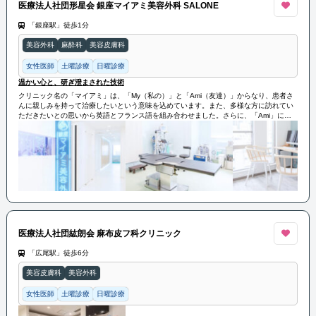
医療法人社団形星会 銀座マイアミ美容外科 SALONE
「銀座駅」徒歩1分
美容外科
麻酔科
美容皮膚科
女性医師
土曜診療
日曜診療
温かい心と、研ぎ澄まされた技術
クリニック名の「マイアミ」は、「My（私の）」と「Ami（友達）」からなり、患者さ
んに親しみを持って治療したいという意味を込めています。また、多様な方に訪れてい
ただきたいとの思いから英語とフランス語を組み合わせました。さらに、「Ami」には
「あなたは愛する」というイタリア語の意味があり、コンプレックスを抱える患者さん
でも自己愛を見つけ、素敵な人生を歩めるようサポートしたいとの願いが込められてい
ます。
医療法人社団紘朗会 麻布皮フ科クリニック
「広尾駅」徒歩6分
美容皮膚科
美容外科
女性医師
土曜診療
日曜診療