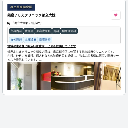
再生医療認定医
銀座よしえクリニック都立大院
「都立大学駅」徒歩2分
美容内科
皮膚科
美容皮膚科
内科
糖尿病内科
女性医師
土曜診療
日曜診療
地域の患者様に幅広い医療サービスを提供しています
銀座よしえクリニック都立大院は、東京都港区に位置する総合診療クリニックです。
内科、外科、皮膚科、婦人科などの診療科目を提供し、地域の患者様に幅広い医療サー
ビスを提供しています。
経験豊富な医師とスタッフが質の高い診療とケアを提供し、患者様の健康と幸福に貢献
しています。