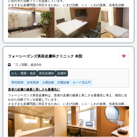
に合わせた治療プランを提案しています。
さまざまな皮膚問題に対応するために、にきび治療、シミ・しわの改善、光老化治療、
レーザー脱毛、ボトックス注射などを提供しております。
フォーシーズンズ美容皮膚科2号院は、患者の皮膚の健康と美しさを守るために全力で取
り組んでいます
フォーシーズンズ美容皮膚科クリニック 本院
「三ノ宮駅」徒歩5分
がん・腫瘍・免疫
美容皮膚科
皮膚科
男性医師
女性医師
土曜診療
日曜診療
カード支払可
患者の皮膚の健康と美しさを最優先に
フォーシーズンズ美容皮膚科は、患者の皮膚の健康と美しさを最優先に考え、個別に合
わせた治療プランを提案しています。
さまざまな皮膚問題に対応するために、にきび治療、シミ・しわの改善、光老化治療、
レーザー脱毛、ボトックス注射などを提供しております。
フォーシーズンズ美容皮膚科2号院は、患者の皮膚の健康と美しさを守るために全力で取
り組んでいます