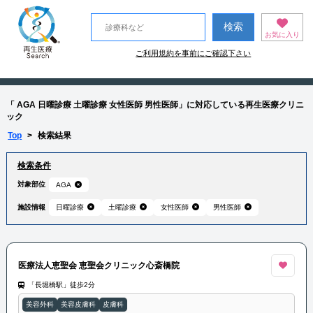
お気に入り
ご利用規約を事前にご確認下さい
「 AGA 日曜診療 土曜診療 女性医師 男性医師」に対応している再生医療クリニ
ック
Top
>
検索結果
検索条件
対象部位
AGA
施設情報
日曜診療
土曜診療
女性医師
男性医師
医療法人恵聖会 恵聖会クリニック心斎橋院
「長堀橋駅」徒歩2分
美容外科
美容皮膚科
皮膚科