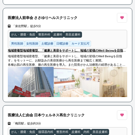
医療法人前幸会 ささゆりヘルスクリニック
「泉佐野駅」徒歩5分
がん・腫瘍・免疫
整形外科
皮膚科
美容皮膚科
男性医師
女性医師
土曜診療
日曜診療
カード支払可
地域密着型地域密着型、「健康と美容をサポートし、地域の皆様のWell Beingを目指す」をモットーに
地域密着型地域密着型、「健康と美容をサポートし、地域の皆様のWell Beingを目指
す」をモットーに、お馴染みの美容医療から再生医療まで幅広く展開。
各種お肌の再生医療、膝の再生医療を導入。また院長がかん治療医の経歴があることか
らNK細胞療法なども導入している。
医療法人仁由会 日本ウェルネス再生クリニック
「梅田駅」徒歩約3分
がん・腫瘍・免疫
循環器内科
整形外科
皮膚科
内科
美容皮膚科