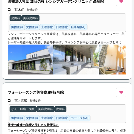
医療法人社団 凛旺の幹 シンシアガーデンクリニック 高崎院
「江木町」徒歩9分
皮膚科
美容皮膚科
男性医師
女性医師
土曜診療
日曜診療
駐車場あり
シンシアガーデンクリニック高崎院は、美容皮膚科・美容外科の専門クリニックで、美
と健康をサポートします。
レーザー治療や注入治療、美容外科手術、スキンケアを中心に患者さま一人ひとりに合
わせたカウンセリングで最適な治療を提案します。
最新の技術と設備を用いて安全で効果的な治療を提供しています。
フォーシーズンズ美容皮膚科2号院
「三ノ宮駅」徒歩3分
がん・腫瘍・免疫
美容皮膚科
皮膚科
男性医師
女性医師
土曜診療
日曜診療
カード支払可
患者の皮膚の健康と美しさを最優先に
フォーシーズンズ美容皮膚科2号院は、患者の皮膚の健康と美しさを最優先に考え、個別