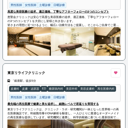
男性医師
女性医師
土曜診療
日曜診療
高度な美容医療の追求、適正価格、丁寧なアフターフォローの3つのコンセプト
恵聖会クリニックは安心で高度な美容医療の追求、適正価格、丁寧なアフターフォロー
の3つのコンセプトを大切にし皆様と向き合います。
皆さまの理想に近づけるように、幅広い治療方法をご提案し、そこからご自身でご選択
していただくことが可能です。
東京リライフクリニック
「銀座駅」徒歩5分
ED
皮膚科
皮膚・泌尿器
糖尿病内科
美容外科
美容皮膚科
再生医療内科
男性医師
女性医師
土曜診療
日曜診療
最先端の再生医療で健康と美を追求し、細胞レベルで若返りを実現する
東京リライフクリニックは、クリニック・ラボ・研究機関が一体となった世界唯一の再
生医療施設です。幹細胞培養やDNA解析を駆使し、一人ひとりに最適なオーダーメイド
の再生医療を提供しています。研究機関と連携し、科学的根拠に基づいた最新技術で細
胞レベルの健康と若返りをサポートします。