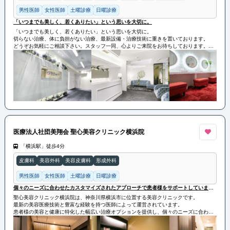
男性医師
女性医師
土曜診療
日曜診療
「いつまでも美しく、若くありたい」という思いを大切に。
「いつまでも美しく、若くありたい」という思いを大切に。
切らない治療、体に負担がない治療、最新設備・治療技術に重きを置いております。
どうぞお気軽にご相談下さい。スタッフ一同、心よりご来院をお待ちしております。
医療法人社団美翔会 聖心美容クリニック横浜院
「横浜駅」徒歩4分
皮膚科
美容外科
美容皮膚科
形成外科
男性医師
女性医師
土曜診療
日曜診療
個々のニーズに合わせたカスタマイズされたアプローチで患者様をサポートしています。
聖心美容クリニック横浜院は、神奈川県横浜市に位置する美容クリニックです。
最新の美容医療技術と豊富な経験を持つ医師によって運営されています。
患者様の美容と健康に特化した幅広い治療オプションを提供し、個々のニーズに合わせ
たカスタマイズされたアプローチで患者様をサポートしています。