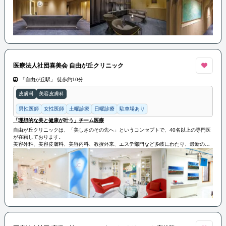
医療法人社団喜美会 自由が丘クリニック
「自由が丘駅」 徒歩約10分
皮膚科
美容皮膚科
男性医師
女性医師
土曜診療
日曜診療
駐車場あり
「理想的な美と健康が叶う」チーム医療
自由が丘クリニックは、「美しさのその先へ」というコンセプトで、40名以上の専門医
が在籍しております。
美容外科、美容皮膚科、美容内科、教授外来、エステ部門など多岐にわたり、最新の美
容医療を提供しています。ラグジュアリーな空間とおもてなしの心で、患者さまに分か
りやすい説明を心がけ、安心感をもって通院いただけるプライベート感のあるクリニッ
クとなっています。
約30年にわたり美しさを追求し続け、ウェルビーイングな医療を提供しています。