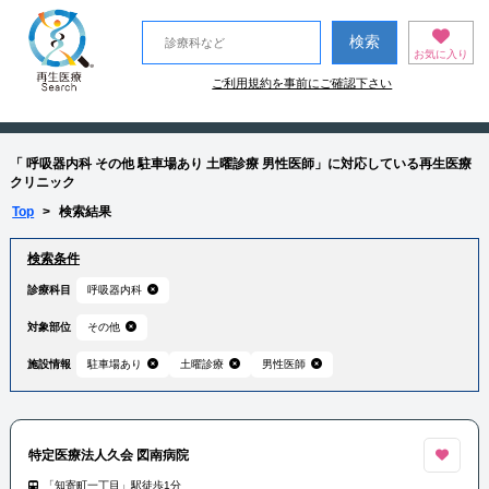
お気に入り
ご利用規約を事前にご確認下さい
「 呼吸器内科 その他 駐車場あり 土曜診療 男性医師」に対応している再生医療
クリニック
Top
>
検索結果
検索条件
診療科目
呼吸器内科
対象部位
その他
施設情報
駐車場あり
土曜診療
男性医師
特定医療法人久会 図南病院
「知寄町一丁目」駅徒歩1分