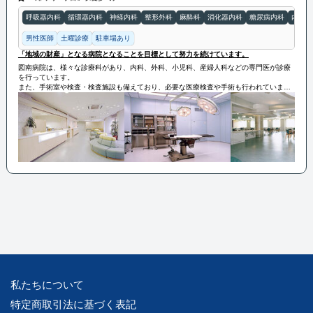
呼吸器内科
循環器内科
神経内科
整形外科
麻酔科
消化器内科
糖尿病内科
内科
男性医師
土曜診療
駐車場あり
「地域の財産」となる病院となることを目標として努力を続けています。
図南病院は、様々な診療科があり、内科、外科、小児科、産婦人科などの専門医が診療
を行っています。
また、手術室や検査・検査施設も備えており、必要な医療検査や手術も行われていま
す。
図南病院は、地域の人々の健康をサポートするために、高い医療技術と温かい医療チー
ムが提供いたします。
今後も「地域の財産」となる病院となることを目標として努力を続けています。
私たちについて
特定商取引法に基づく表記