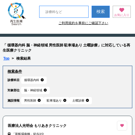
お気に入り
ご利用規約を事前にご確認下さい
「 循環器内科 脳・神経領域 男性医師 駐車場あり 土曜診療」に対応している再
生医療クリニック
Top
>
検索結果
検索条件
診療科目
循環器内科
対象部位
脳・神経領域
施設情報
男性医師
駐車場あり
土曜診療
医療法人光明会 もりあきクリニック
「新船場南橋」徒歩3分