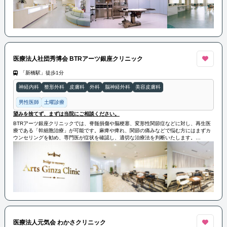
今後も「地域の財産」となる病院となることを目標として努力を続けています。
医療法人社団秀博会 BTRアーツ銀座クリニック
「新橋駅」徒歩1分
神経内科
整形外科
皮膚科
外科
脳神経外科
美容皮膚科
男性医師
土曜診療
望みを捨てず、まずは当院にご相談ください。
BTRアーツ銀座クリニックでは、脊髄損傷や脳梗塞、変形性関節症などに対し、再生医
療である「幹細胞治療」が可能です。麻痺や痺れ、関節の痛みなどで悩む方にはまずカ
ウンセリングを勧め、専門医が症状を確認し、適切な治療法を判断いたします。
幹細胞治療には様々な効果があり、血管修復や全身の機能改善などが期待されていま
す。
医療法人元気会 わかさクリニック