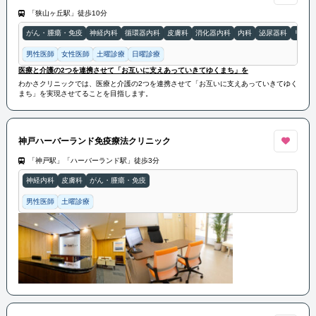
「狭山ヶ丘駅」徒歩10分
がん・腫瘍・免疫
神経内科
循環器内科
皮膚科
消化器内科
内科
泌尿器科
リハビ
男性医師
女性医師
土曜診療
日曜診療
医療と介護の2つを連携させて「お互いに支えあっていきてゆくまち」を
わかさクリニックでは、医療と介護の2つを連携させて「お互いに支えあっていきてゆく
まち」を実現させてることを目指します。
神戸ハーバーランド免疫療法クリニック
「神戸駅」「ハーバーランド駅」徒歩3分
神経内科
皮膚科
がん・腫瘍・免疫
男性医師
土曜診療