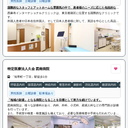
男性医師
土曜診療
日曜診療
国際的なスタッフとアットホームな雰囲気の中で、患者様のニーズに応じた包括的な医療ケアを提供
西麻布インターナショナルクリニックは、東京都港区に位置する国際的なクリニックで
す。
外国人患者や日本在住外国人、そして日本人患者様に対して、英語を中心とした高品質
な医療サービスを提供しています。
西麻布インターナショナルクリニックは、国際的なスタッフとアットホームな雰囲気の
中で、患者様のニーズに応じた包括的な医療ケアを提供しています。
特定医療法人久会 図南病院
「知寄町一丁目」駅徒歩1分
呼吸器内科
循環器内科
神経内科
整形外科
麻酔科
消化器内科
糖尿病内科
内科
男性医師
土曜診療
駐車場あり
「地域の財産」となる病院となることを目標として努力を続けています。
図南病院は、様々な診療科があり、内科、外科、小児科、産婦人科などの専門医が診療
を行っています。
また、手術室や検査・検査施設も備えており、必要な医療検査や手術も行われていま
す。
図南病院は、地域の人々の健康をサポートするために、高い医療技術と温かい医療チー
ムが提供いたします。