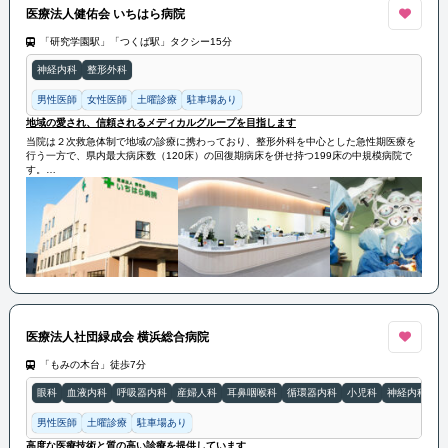
医療法人健佑会 いちはら病院
「研究学園駅」「つくば駅」タクシー15分
神経内科
整形外科
男性医師
女性医師
土曜診療
駐車場あり
地域の愛され、信頼されるメディカルグループを目指します
当院は２次救急体制で地域の診療に携わっており、整形外科を中心とした急性期医療を
行う一方で、県内最大病床数（120床）の回復期病床を併せ持つ199床の中規模病院で
す。
地域におけるセンター的役割を持ちつつ、筑波大学病院や筑波メディカルセンター病院
などの周辺急性期病院の後方支援的役割も担っております。また、いちはらメディカル
グループ内介護系施設と密接な連携を保つことで、緊急から在宅まで一貫した医療と介
護を実現しております。
医療法人社団緑成会 横浜総合病院
「もみの木台」徒歩7分
眼科
血液内科
呼吸器内科
産婦人科
耳鼻咽喉科
循環器内科
小児科
神経内科
整
男性医師
土曜診療
駐車場あり
高度な医療技術と質の高い診療を提供しています