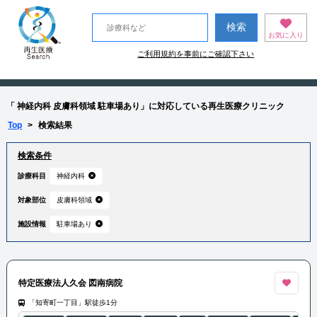
お気に入り
ご利用規約を事前にご確認下さい
「 神経内科 皮膚科領域 駐車場あり」に対応している再生医療クリニック
Top
>
検索結果
検索条件
診療科目
神経内科
対象部位
皮膚科領域
施設情報
駐車場あり
特定医療法人久会 図南病院
「知寄町一丁目」駅徒歩1分