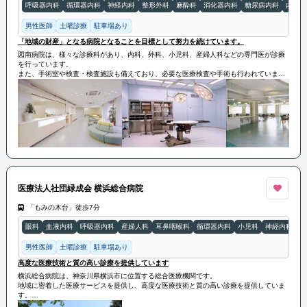
呼吸器内科
循環器内科
神経内科
整形外科
麻酔科
消化器内科
糖尿病内科
内科
男性医師
土曜診療
駐車場あり
「地域の財産」となる病院となることを目標として努力を続けています。
図南病院は、様々な診療科があり、内科、外科、小児科、産婦人科などの専門医が診療
を行っています。
また、手術室や検査・検査施設も備えており、必要な医療検査や手術も行われていま
す。
図南病院は、地域の人々の健康をサポートするために、高い医療技術と温かい医療チー
ムが提供いたします。
今後も「地域の財産」となる病院となることを目標として努力を続けています。
医療法人社団緑成会 横浜総合病院
「もみの木台」徒歩7分
眼科
血液内科
呼吸器内科
産婦人科
耳鼻咽喉科
循環器内科
小児科
神経内科
整
男性医師
土曜診療
駐車場あり
高度な医療技術と質の高い診療を提供しています
横浜総合病院は、神奈川県横浜市に位置する総合医療機関です。
地域に密着した医療サービスを提供し、高度な医療技術と質の高い診療を提供していま
す。
専門医による診療や最新の医療機器を活用した診断・治療が行われ、地域の健康増進に