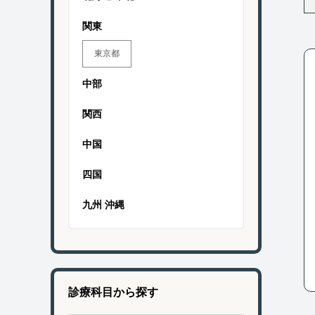
関東
東京都
中部
関西
中国
四国
九州 沖縄
診療科目から探す