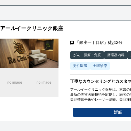
アールイークリニック銀座
「銀座一丁目駅」徒歩2分
がん・腫瘍・免疫
循環器内科
男性医師
土曜診療
丁寧なカウンセリングとカスタ
アールイークリニック銀座は、東京の
最新の美容医療技術を駆使し、顧客の
美容整形手術やレーザー治療、美容注
個々のお客様の要望やニーズに合わせ
し、安全で効果的な結果を目指してい
詳細