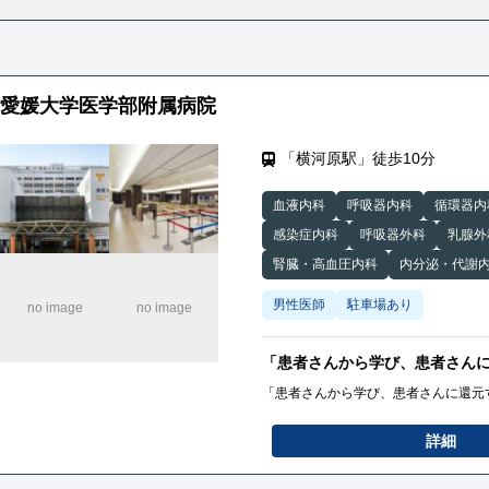
愛媛大学医学部附属病院
「横河原駅」徒歩10分
血液内科
呼吸器内科
循環器内
感染症内科
呼吸器外科
乳腺外
腎臓・高血圧内科
内分泌・代謝
男性医師
駐車場あり
「患者さんから学び、患者さん
「患者さんから学び、患者さんに還元
詳細