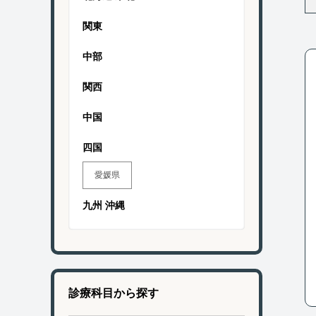
関東
中部
関西
中国
四国
愛媛県
九州 沖縄
診療科目から探す