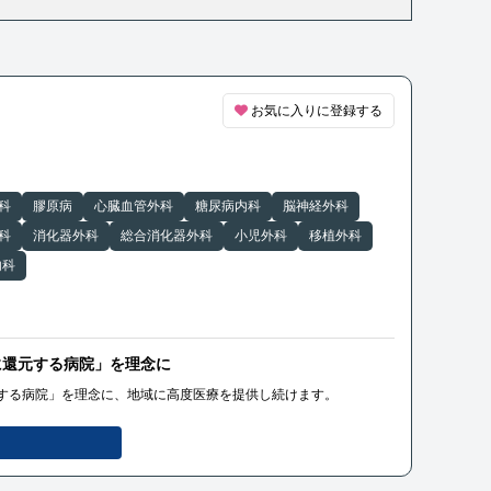
お気に入りに登録する
科
膠原病
心臓血管外科
糖尿病内科
脳神経外科
科
消化器外科
総合消化器外科
小児外科
移植外科
内科
に還元する病院」を理念に
する病院」を理念に、地域に高度医療を提供し続けます。