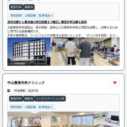
整形外科
麻酔科
男性医師
土曜診療
駐車場あり
保存治療から最先端の再生医療まで幅広い整形外科治療を提供
大阪整形外科病院は、骨や関節、筋肉などの整形外科的な問題を診断し、治療するため
に専門する医療機関です。
手術や物理療法、リハビリなどの治療法も提供いたします。「すぐに治す病院」をコン
セプトに、地域に根差した質の高い医療が可能です。
変形性関節症や脊椎疾患、総合リハビリテーションも実施しております。保存治療から
最先端の再生医療まで幅広い整形外科治療を提供いたします。
中山整形外科クリニック
「丹波橋駅」徒歩5分
整形外科
麻酔科
リハビリテーション科
男性医師
土曜診療
駐車場あり