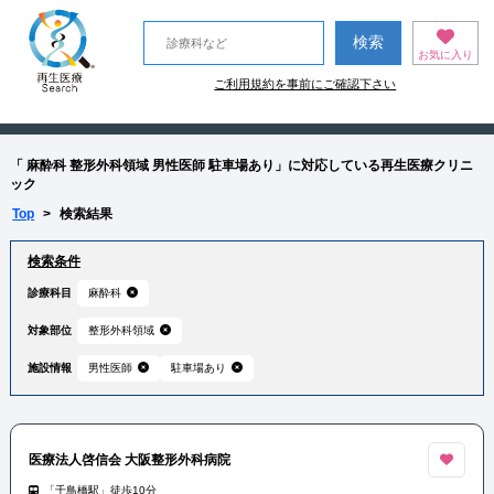
お気に入り
ご利用規約を事前にご確認下さい
「 麻酔科 整形外科領域 男性医師 駐車場あり」に対応している再生医療クリニ
ック
Top
>
検索結果
検索条件
診療科目
麻酔科
対象部位
整形外科領域
施設情報
男性医師
駐車場あり
医療法人啓信会 大阪整形外科病院
「千鳥橋駅」徒歩10分