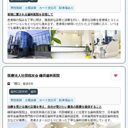
男性医師
土曜診療
カード支払可
駐車場あり
皆様に愛される歯科医院を目指して
患者様の悩みを丁寧に聞き、徹底的な診察と診断を行い、適切な治療を患者様とコミュ
ニケーションをとりながら進めます。患者様が納得いただいた上で治療に入り、いつま
でも健康な歯を保つために努めます。
また、できるだけ痛みの少ない治療をご提供するために、当院では日々進化する歯科医
療に対して医師自身が学びつづけること、新しい機材・設備の導入を積極的に行ってい
ます。
医療法人社団稲友会 鎌田歯科医院
「曙口」徒歩2分
歯科口腔外科
歯科
男性医師
土曜診療
カード支払可
駐車場あり
治療を受ける側の立場を考え、自分が受けたい最良の医療を提供すること
鎌田歯科医院は、杉並区和泉の京王線・代田橋駅近くに位置する歯科医院で、日本歯周
病学会歯周病専門医や日本矯正歯科学会矯正歯科認定医、日本歯周病学会認定歯科衛生
士などが連携し、患者さま一人ひとりに合った丁寧な歯科治療を提供しています。