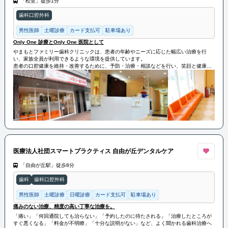
「松里」徒歩1分
歯科口腔外科
男性医師
土曜診療
カード支払可
駐車場あり
Only One 診療とOnly One 医院として
やまもとファミリー歯科クリニックは、患者の年齢やニーズに応じた幅広い治療を行
い、家族全員が利用できるような環境を提供しています。
患者の口腔健康を維持・改善するために、予防・治療・相談などを行い、笑顔と健康を
サポートしています。
Only One 診療とOnly One 医院として今後も努力していきます。
医療法人社団スマートプラクティス 自由が丘デンタルケア
「自由が丘駅」徒歩8分
歯科
歯科口腔外科
男性医師
土曜診療
日曜診療
カード支払可
駐車場あり
痛みのない治療、精度の高い丁寧な治療を。
「痛い」「何回通院しても治らない」「予約したのに待たされる」「治療したところが
すぐ悪くなる」「料金が不明瞭」「十分な説明がない」など、よく聞かれる歯科治療へ