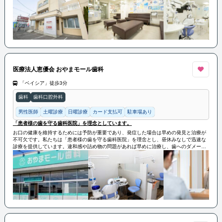
医療法人恵優会 おやまモール歯科
「ベイシア」徒歩3分
歯科
歯科口腔外科
男性医師
土曜診療
日曜診療
カード支払可
駐車場あり
「患者様の歯を守る歯科医院」を理念としています。
お口の健康を維持するためには予防が重要であり、発症した場合は早めの発見と治療が
不可欠です。私たちは「患者様の歯を守る歯科医院」を理念とし、昼休みなしで迅速な
診療を提供しています。違和感や詰め物の問題があれば早めに治療し、歯へのダメージ
を最小限に抑えることを目指しています。気になる点があれば、検査だけでも歓迎して
おります。