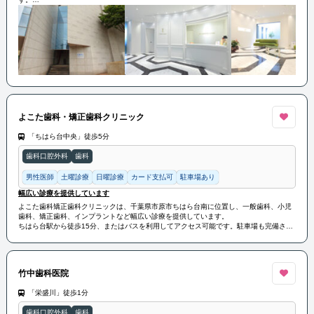
患者さまに必要な治療を惜しみなく提供できるように最新型CTや入院室を用意しており
ます。
よこた歯科・矯正歯科クリニック
「ちはら台中央」徒歩5分
歯科口腔外科
歯科
男性医師
土曜診療
日曜診療
カード支払可
駐車場あり
幅広い診療を提供しています
よこた歯科矯正歯科クリニックは、千葉県市原市ちはら台南に位置し、一般歯科、小児
歯科、矯正歯科、インプラントなど幅広い診療を提供しています。
ちはら台駅から徒歩15分、またはバスを利用してアクセス可能です。駐車場も完備され
ており、車での来院も便利です。
竹中歯科医院
「栄盛川」徒歩1分
歯科口腔外科
歯科