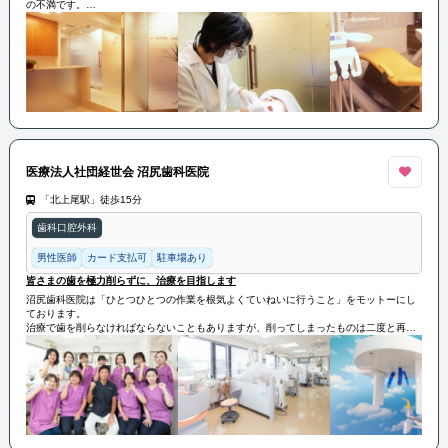
の不満です。
自由が丘デンタルケアではこのような歯科治療への恐怖、不信感を取り除き、患者さん
に満足いただける快適で質の高い治療を行っております。
痛みのない治療、精度の高い丁寧な治療を提供し、患者さまが長く自分の歯で生活がで
きるようにサポートいたします。
医療法人社団経世会 沼尻歯科医院
「北上尾駅」徒歩15分
歯科口腔外科
男性医師
カード支払可
駐車場あり
皆さまの歯を極力削らずに、治療を目指します
沼尻歯科医院は「ひとつひとつの作業を根気よくていねいに行うこと」をモットーにし
ております。
治療で歯を削らなければならないこともありますが、削ってしまったものは二度と再生
はしません。
皆さまの歯を極力削らずに、治療を目指します。