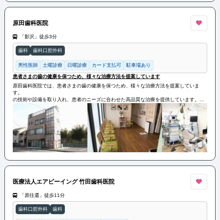
原田歯科医院
「影沢」徒歩3分
歯科
歯科口腔外科
男性医師
土曜診療
日曜診療
カード支払可
駐車場あり
患者さまの歯の健康を保つため、様々な治療方法を提案しています
原田歯科医院では、患者さまの歯の健康を保つため、様々な治療方法を提案していま
す。
の技術や設備を取り入れ、患者のニーズに合わせた高品質な治療を提供しています。
歯の痛みやトラブルに悩んでいる人々に対し、丁寧で信頼できる歯科医療を提供してい
ます。
医療法人エアビーイング 竹田歯科医院
「原往還」徒歩11分
歯科口腔外科
歯科