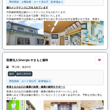
男性医師
土曜診療
カード支払可
駐車場あり
歯のメンテナンスに力を入れています
竹田歯科医院は歯のメンテナンスに力を入れています。
スタッフ一同心を込めて診療・対応をいたします。
竹田歯科医院では患者さんの歯を守るために手入れの仕方を指導させて頂き、患者さん
ご自身で出来ない所を私共が手入れをさせて頂きたいと思っています。
医療法人Sinergia やまもと歯科
「野上町」徒歩5分
歯科
歯科口腔外科
男性医師
カード支払可
駐車場あり
患者さまのお口の健康の改善・健康の維持をサポート
患者さまのお口の健康の改善・健康の維持をサポートいたします。
健康にみえて実は虫歯が進行しているということも多々ある中ため、予防も大切に考え
ています。