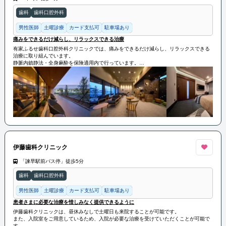
歯科
歯科口腔外科
男性医師
土曜診療
カード支払可
駐車場あり
痛みをできるだけ減らし、リラックスできる治療
有家ふるせ歯科口腔外科クリニックでは、痛みをできるだけ減らし、リラックスできる
治療に取り組んでいます。
静脈内鎮静法・全身麻酔を保険適用内で行っています。
患者様の負担が少しでも減る治療を提供いたします。
伊藤歯科クリニック
「諫早駅前バス停」徒歩5分
歯科
歯科口腔外科
男性医師
土曜診療
カード支払可
駐車場あり
患者さまに必要な治療を惜しみなく提供できるように
伊藤歯科クリニックは、昼休みなしで土曜日も来院することが可能です。
また、入院室をご用意しているため、入院が必要な治療を受けていただくことが可能で
す。