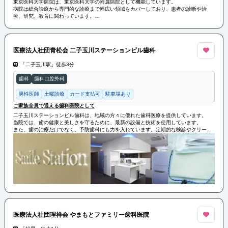
東京医科大学病院は、東京医科大学の附属病院として機能しています。
病院は総合診療から専門的な診療まで幅広い領域をカバーしており、患者の診断や治
療、研究、教育に関わっています。
また、救急医療や地域医療の貢献もしています。
医療法人社団青松会 二子玉川ステーションビル歯科
「二子玉川駅」徒歩3分
歯科
歯科口腔外科
男性医師
土曜診療
カード支払可
駐車場あり
ご家族全員で通える歯科医院として
二子玉川ステーションビル歯科は、地域の方々に優れた歯科医療を提供しています。
当院では、歯の健康と美しさを守るために、最新の設備と技術を使用しています。
また、歯の治療だけでなく、予防歯科にも力を入れています。定期的な検診やクリーニ
ングにより、お口の健康を維持するお手伝いをさせていただきます。
さらに、患者様一人ひとりに合わせた丁寧なカウンセリングと治療計画を提供していま
す。ご家族全員で通える歯科医院として、快適な診療環境を整えており、皆さまのご来
院を心よりお待ちしております。
医療法人社団理祥会 やまもとファミリー歯科医院