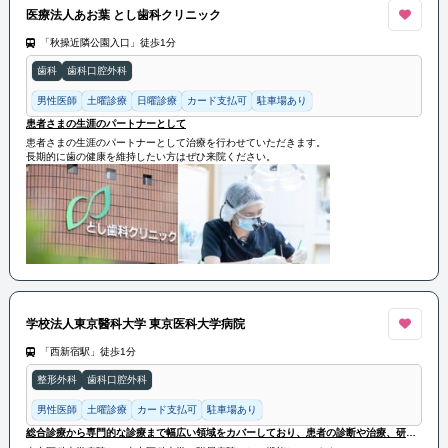
医療法人あお葉 とし歯科クリニック
「秋操近隣公園入口」徒歩1分
歯科
歯科口腔外科
男性医師
土曜診療
日曜診療
カード支払可
駐車場あり
患者さまの生涯のパートナーとして
患者さまの生涯のパートナーとして治療を行わせていただきます。
長期的に歯の健康を維持したい方はぜひ来院ください。
学校法人東京醫科大学 東京医科大学病院
「西新宿駅」徒歩1分
整形外科
歯科口腔外科
男性医師
土曜診療
カード支払可
駐車場あり
総合診療から専門的な診療まで幅広い領域をカバーしており、患者の診断や治療、研究、教育に関わっています