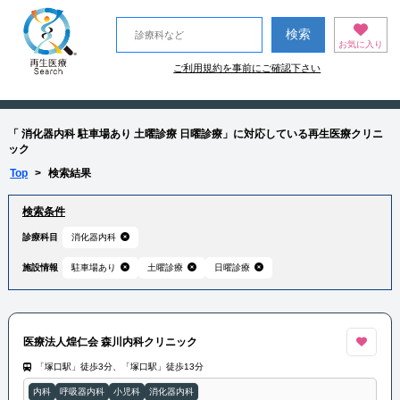
お気に入り
ご利用規約を事前にご確認下さい
「 消化器内科 駐車場あり 土曜診療 日曜診療」に対応している再生医療クリニ
ック
Top
>
検索結果
検索条件
診療科目
消化器内科
施設情報
駐車場あり
土曜診療
日曜診療
医療法人煌仁会 森川内科クリニック
「塚口駅」徒歩3分、「塚口駅」徒歩13分
内科
呼吸器内科
小児科
消化器内科