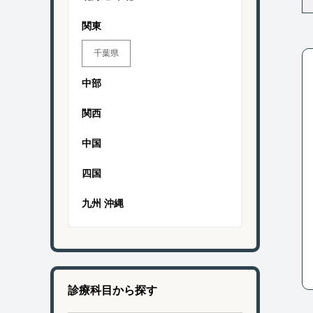
関東
千葉県
中部
関西
中国
四国
九州 沖縄
診療科目から探す