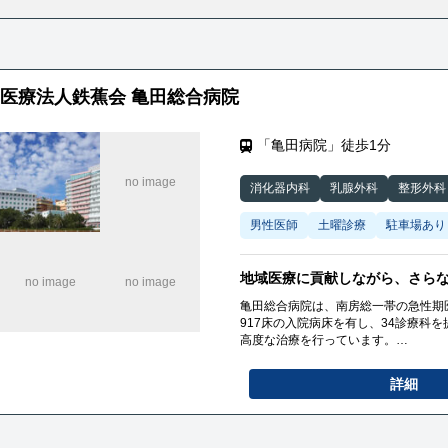
医療法人鉄蕉会 亀田総合病院
「亀田病院」徒歩1分
消化器内科
乳腺外科
整形外科
男性医師
土曜診療
駐車場あり
地域医療に貢献しながら、さら
亀田総合病院は、南房総一帯の急性期医
917床の入院病床を有し、34診療科
高度な治療を行っています。
多くの職員で成り立ち、国際的な評価
ています。
詳細