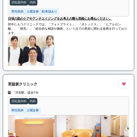
消化器内科
内科
男性医師
土曜診療
駐車場あり
日頃の肌のケアやアンチエイジングをお考えの際も気軽にお尋ねください。
田中たもつクリニックでは、「フォトブライト」、「ボトックス」、「ヒアルロン
酸」、「脱毛」、「総合的な相談や施術」という点での美容に関わる改善を行っており
ます。
日頃の肌のケアやアンチエイジングをお考えの際も気軽にお尋ねください。
アトピーの方や各種アレルギー体質、ケロイド体質の方や過度な日焼けをされている方
はお受けできない場合があります。
事前にしっかりと診察・チェックしてご案内させていただきます。
宮益坂クリニック
「渋谷駅」徒歩7分
消化器内科
内科
男性医師
土曜診療