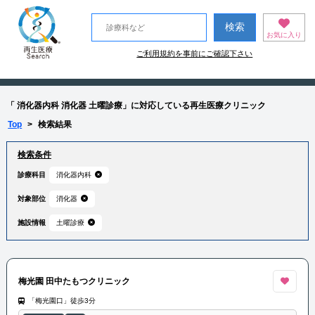
お気に入り
ご利用規約を事前にご確認下さい
「 消化器内科 消化器 土曜診療」に対応している再生医療クリニック
Top
>
検索結果
検索条件
診療科目
消化器内科
対象部位
消化器
施設情報
土曜診療
梅光園 田中たもつクリニック
「梅光園口」徒歩3分