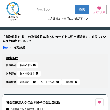
お気に入り
ご利用規約を事前にご確認下さい
「 脳神経外科 脳・神経領域 駐車場あり カード支払可 土曜診療」に対応してい
る再生医療クリニック
Top
>
検索結果
検索条件
診療科目
脳神経外科
対象部位
脳・神経領域
施設情報
駐車場あり
カード支払可
土曜診療
社会医療法人孝仁会 釧路孝仁会記念病院
「釧路孝仁記念病院前」徒歩1分