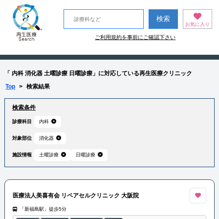
お気に入り
ご利用規約を事前にご確認下さい
「 内科 消化器 土曜診療 日曜診療」に対応している再生医療クリニック
Top
>
検索結果
検索条件
診療科目
内科
対象部位
消化器
施設情報
土曜診療
日曜診療
医療法人美喜有会 リペアセルクリニック 大阪院
「新福島駅」徒歩5分