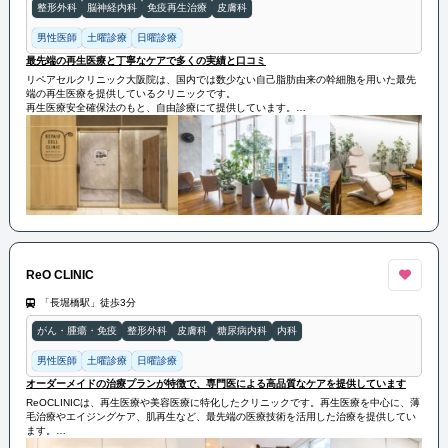
整形外科
脳神経内科
免疫再生治療
皮膚科
男性医師
土曜診療
日曜診療
最先端の再生医療と丁寧なケアで多くの実績と口コミ
リペアセルクリニック大阪院は、国内では数少ない自己脂肪由来の幹細胞を用いた最先
端の再生医療を提供しているクリニックです。
再生医療安全確保法のもと、自由診療にて提供しています。
当院では、「脳卒中」「ヘルニア」「脊髄損傷」「変形性ひざ関節症」「変形性股関節
症」「肩腱板断裂」などの治療を行っております。
特に、国内で初めて厚生労働省へ届出し、受理された「分化誘導による関節の再生医
療」という先進技術で、従来の再生医療（幹細胞治療）に比べてより強い再生能力をも
った幹細胞の治療が可能になりました。
この技術は、関節軟骨の再生を促進し、関節の機能回復を助けるものです。
さらに優れた技術により、冷凍せずその都度生きたまま培養した幹細胞を投与できるた
め、高い生存率と活動率を実現しています。
リペアセルクリニック大阪院は豊富な症例数と優れた治療効果で知られ、再生医療に精
通した専門医が在籍しています。
これまでの実績が認められ、様々な著書の執筆やテレビなどのメディアからも多くの取
ReO CLINIC
材を受けています。
「長堀橋駅」徒歩3分
がん・腫瘍・免疫
整形外科
皮膚科
糖尿病内科
内科
男性医師
土曜診療
日曜診療
オーダーメイドの治療プランが特徴で、専門医による高品質なケアを提供しています
ReOCLINICは、再生医療や美容医療に特化したクリニックです。再生医療を中心に、薄
毛治療やエイジングケア、肌再生など、最先端の医療技術を活用した治療を提供してい
ます。
患者様一人ひとりのニーズに応じたオーダーメイドの治療プランが特徴で、専門医によ