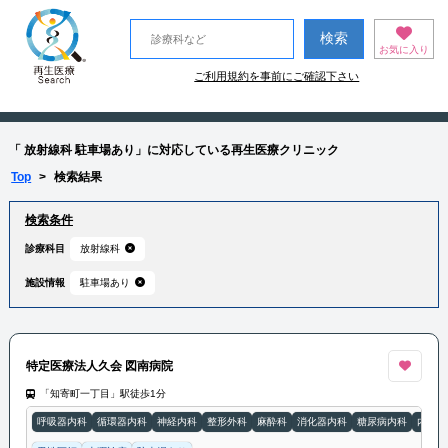
お気に入り
ご利用規約を事前にご確認下さい
「 放射線科 駐車場あり」に対応している再生医療クリニック
Top
>
検索結果
検索条件
診療科目
放射線科
施設情報
駐車場あり
特定医療法人久会 図南病院
「知寄町一丁目」駅徒歩1分
呼吸器内科
循環器内科
神経内科
整形外科
麻酔科
消化器内科
糖尿病内科
内科