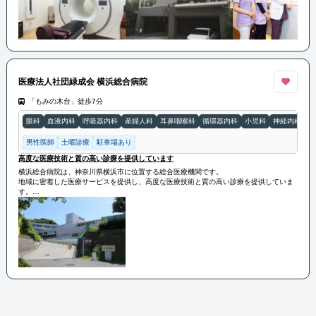
また、患者様の歯の健康だけでなく、美しい笑顔の実現にも力を入れています。
医療法人社団緑成会 横浜総合病院
「もみの木台」徒歩7分
眼科
血液内科
呼吸器内科
産婦人科
耳鼻咽喉科
循環器内科
小児科
神経内科
整
男性医師
土曜診療
駐車場あり
高度な医療技術と質の高い診療を提供しています
横浜総合病院は、神奈川県横浜市に位置する総合医療機関です。
地域に密着した医療サービスを提供し、高度な医療技術と質の高い診療を提供していま
す。
専門医による診療や最新の医療機器を活用した診断・治療が行われ、地域の健康増進に
貢献しています。
また、救急医療やがん治療、心臓血管疾患など、幅広い診療科目をカバーしており、患
者様のニーズに応える体制が整っています。