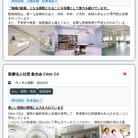
男性医師
土曜診療
駐車場あり
「地域の財産」となる病院となることを目標として努力を続けています。
図南病院は、様々な診療科があり、内科、外科、小児科、産婦人科などの専門医が診療
を行っています。
また、手術室や検査・検査施設も備えており、必要な医療検査や手術も行われていま
す。
図南病院は、地域の人々の健康をサポートするために、高い医療技術と温かい医療チー
ムが提供いたします。
今後も「地域の財産」となる病院となることを目標として努力を続けています。
医療法人社団 愈光会 Clinic C4
「代々木公園駅」徒歩6分
がん・腫瘍・免疫
放射線科
男性医師
駐車場あり
美しい笑顔の実現にも力を入れています
Clinic C4は、最新の歯科技術と設備を使用して、患者様の口腔健康を向上させることに
専念しています。
一人ひとりの患者様に合わせた丁寧なカウンセリングを行い、個別の治療計画を立案し
ます。
経験豊富な歯科医師とスタッフが患者様のニーズに応じた高品質な治療を提供し、快適
な歯科体験を実現します。