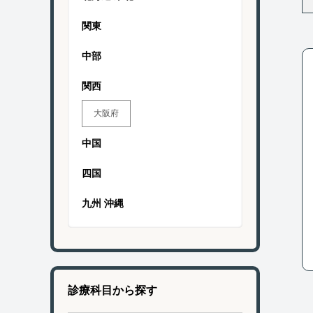
関東
中部
関西
大阪府
中国
四国
九州 沖縄
診療科目から探す