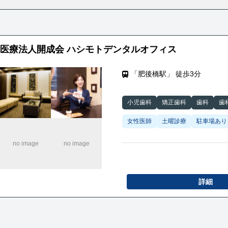
医療法人開成会 ハシモトデンタルオフィス
「肥後橋駅」 徒歩3分
小児歯科
矯正歯科
歯科
歯
女性医師
土曜診療
駐車場あり
詳細