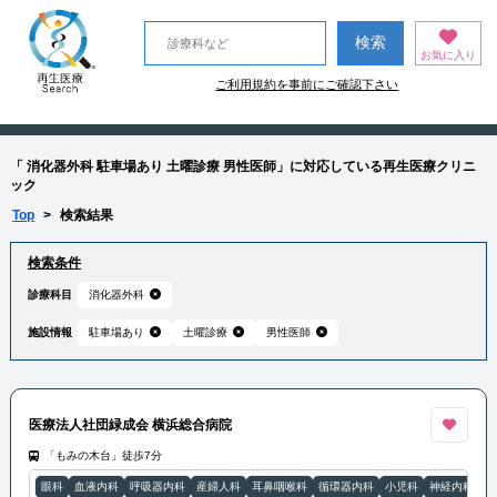
お気に入り
ご利用規約を事前にご確認下さい
「 消化器外科 駐車場あり 土曜診療 男性医師」に対応している再生医療クリニ
ック
Top
>
検索結果
検索条件
診療科目
消化器外科
施設情報
駐車場あり
土曜診療
男性医師
医療法人社団緑成会 横浜総合病院
「もみの木台」徒歩7分
眼科
血液内科
呼吸器内科
産婦人科
耳鼻咽喉科
循環器内科
小児科
神経内科
整