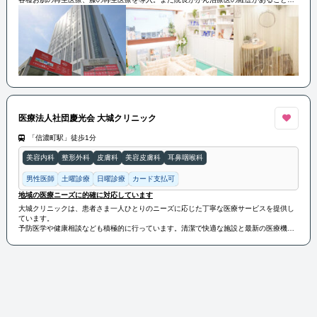
らNK細胞療法なども導入している。
医療法人社団慶光会 大城クリニック
「信濃町駅」徒歩1分
美容内科
整形外科
皮膚科
美容皮膚科
耳鼻咽喉科
男性医師
土曜診療
日曜診療
カード支払可
地域の医療ニーズに的確に対応しています
大城クリニックは、患者さま一人ひとりのニーズに応じた丁寧な医療サービスを提供し
ています。
予防医学や健康相談なども積極的に行っています。清潔で快適な施設と最新の医療機器
を備えており、地域の医療ニーズに的確に対応しています。
大城クリニックは、患者さまの健康を第一に考え、安心して受診できる環境を提供して
います。