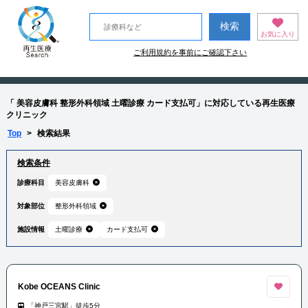
お気に入り
ご利用規約を事前にご確認下さい
「 美容皮膚科 整形外科領域 土曜診療 カード支払可」に対応している再生医療
クリニック
Top
>
検索結果
検索条件
診療科目
美容皮膚科
対象部位
整形外科領域
施設情報
土曜診療
カード支払可
Kobe OCEANS Clinic
「神戸三宮駅」徒歩5分