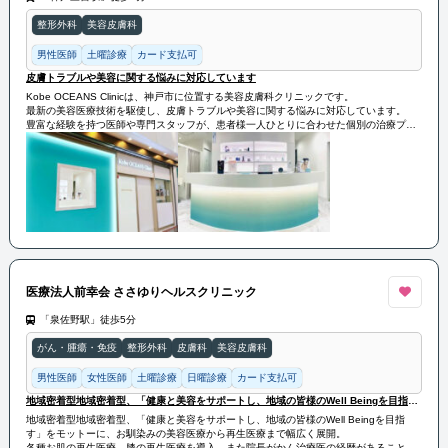
整形外科
美容皮膚科
男性医師
土曜診療
カード支払可
皮膚トラブルや美容に関する悩みに対応しています
Kobe OCEANS Clinicは、神戸市に位置する美容皮膚科クリニックです。
最新の美容医療技術を駆使し、皮膚トラブルや美容に関する悩みに対応しています。
豊富な経験を持つ医師や専門スタッフが、患者様一人ひとりに合わせた個別の治療プラ
ンを提案し、安全かつ効果的な治療を行っています。
患者様の美しさと健康を追求することを使命とし、温かい雰囲気の中で患者の満足度を
高める努力を重ねています。
医療法人前幸会 ささゆりヘルスクリニック
「泉佐野駅」徒歩5分
がん・腫瘍・免疫
整形外科
皮膚科
美容皮膚科
男性医師
女性医師
土曜診療
日曜診療
カード支払可
地域密着型地域密着型、「健康と美容をサポートし、地域の皆様のWell Beingを目指す」をモットーに
地域密着型地域密着型、「健康と美容をサポートし、地域の皆様のWell Beingを目指
す」をモットーに、お馴染みの美容医療から再生医療まで幅広く展開。
各種お肌の再生医療、膝の再生医療を導入。また院長がかん治療医の経歴があることか