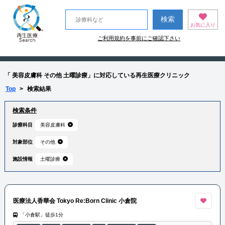
お気に入り
ご利用規約を事前にご確認下さい
「 美容皮膚科 その他 土曜診療」に対応している再生医療クリニック
Top
>
検索結果
検索条件
診療科目
美容皮膚科
対象部位
その他
施設情報
土曜診療
医療法人香華会 Tokyo Re:Born Clinic 小倉院
「小倉駅」徒歩1分