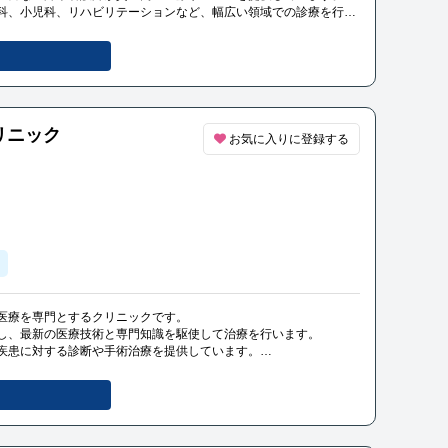
科、小児科、リハビリテーションなど、幅広い領域での診療を行っ
リニック
お気に入りに登録する
医療を専門とするクリニックです。
し、最新の医療技術と専門知識を駆使して治療を行います。
疾患に対する診断や手術治療を提供しています。
が、患者の健康と安全を最優先に考え、丁寧な医療ケアを提供して