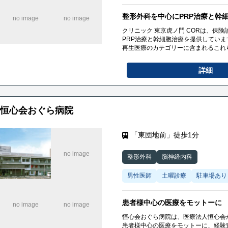
整形外科を中心にPRP治療と幹
クリニック 東京虎ノ門 CORは、保
PRP治療と幹細胞治療を提供していま
再生医療のカテゴリーに含まれるこれ
患者様の個別のニーズに合わせた治療
詳細
恒心会おぐら病院
「東団地前」徒歩1分
整形外科
脳神経内科
男性医師
土曜診療
駐車場あり
患者様中心の医療をモットーに
恒心会おぐら病院は、医療法人恒心会
患者様中心の医療をモットーに、経験