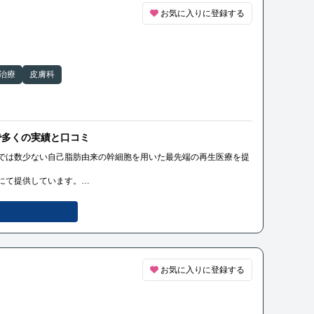
の都度生きたまま培養した幹細胞を投与できるため、高い生存率と
お気に入りに登録する
症例数と優れた治療効果で知られ、再生医療に精通した専門医が在
書の執筆やテレビなどのメディアからも多くの取材を受けていま
治療
皮膚科
で多くの実績と口コミ
では数少ない自己脂肪由来の幹細胞を用いた最先端の再生医療を提
にて提供しています。
脊髄損傷」「変形性ひざ関節症」「変形性股関節症」「肩腱板断
し、受理された「分化誘導による関節の再生医療」という先進技術
比べてより強い再生能力をもった幹細胞の治療が可能になりまし
、関節の機能回復を助けるものです。
の都度生きたまま培養した幹細胞を投与できるため、高い生存率と
お気に入りに登録する
症例数と優れた治療効果で知られ、再生医療に精通した専門医が在
書の執筆やテレビなどのメディアからも多くの取材を受けていま