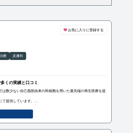
お気に入りに登録する
治療
皮膚科
で多くの実績と口コミ
では数少ない自己脂肪由来の幹細胞を用いた最先端の再生医療を提
にて提供しています。
脊髄損傷」「変形性ひざ関節症」「変形性股関節症」「肩腱板断
し、受理された「分化誘導による関節の再生医療」という先進技術
比べてより強い再生能力をもった幹細胞の治療が可能になりまし
、関節の機能回復を助けるものです。