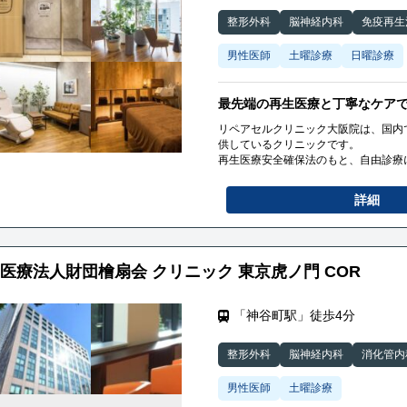
す。
整形外科
脳神経内科
免疫再生
男性医師
土曜診療
日曜診療
最先端の再生医療と丁寧なケア
リペアセルクリニック大阪院は、国内
供しているクリニックです。
再生医療安全確保法のもと、自由診療
当院では、「脳卒中」「ヘルニア」「
裂」などの治療を行っております。
詳細
特に、国内で初めて厚生労働省へ届出
で、従来の再生医療（幹細胞治療）に
た。
この技術は、関節軟骨の再生を促進し
さらに優れた技術により、冷凍せずそ
医療法人財団檜扇会 クリニック 東京虎ノ門 COR
活動率を実現しています。
リペアセルクリニック大阪院は豊富な
籍しています。
「神谷町駅」徒歩4分
これまでの実績が認められ、様々な著
す。
整形外科
脳神経内科
消化管内
男性医師
土曜診療