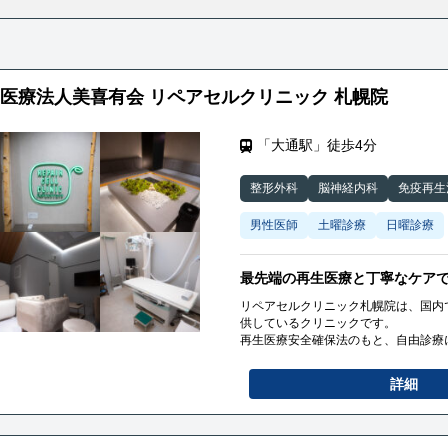
医療法人美喜有会 リペアセルクリニック 札幌院
「大通駅」徒歩4分
整形外科
脳神経内科
免疫再生
男性医師
土曜診療
日曜診療
最先端の再生医療と丁寧なケア
リペアセルクリニック札幌院は、国内
供しているクリニックです。
再生医療安全確保法のもと、自由診療
当院では、「脳卒中」「ヘルニア」「
裂」などの治療を行っております。
詳細
特に、国内で初めて厚生労働省へ届出
で、従来の再生医療（幹細胞治療）に
た。
この技術は、関節軟骨の再生を促進し