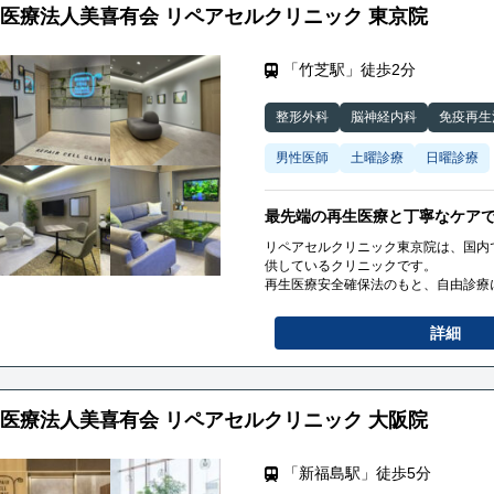
さらに優れた技術により、冷凍せずそ
医療法人美喜有会 リペアセルクリニック 東京院
活動率を実現しています。
リペアセルクリニック札幌院は豊富な
籍しています。
「竹芝駅」徒歩2分
これまでの実績が認められ、様々な著
す。
整形外科
脳神経内科
免疫再生
男性医師
土曜診療
日曜診療
最先端の再生医療と丁寧なケア
リペアセルクリニック東京院は、国内
供しているクリニックです。
再生医療安全確保法のもと、自由診療
当院では、「脳卒中」「ヘルニア」「
裂」などの治療を行っております。
詳細
特に、国内で初めて厚生労働省へ届出
で、従来の再生医療（幹細胞治療）に
た。
この技術は、関節軟骨の再生を促進し
さらに優れた技術により、冷凍せずそ
医療法人美喜有会 リペアセルクリニック 大阪院
活動率を実現しています。
リペアセルクリニック東京院は豊富な
籍しています。
「新福島駅」徒歩5分
これまでの実績が認められ、様々な著