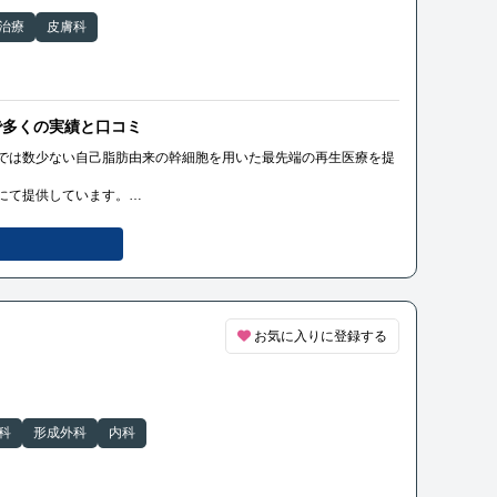
治療
皮膚科
で多くの実績と口コミ
では数少ない自己脂肪由来の幹細胞を用いた最先端の再生医療を提
にて提供しています。
脊髄損傷」「変形性ひざ関節症」「変形性股関節症」「肩腱板断
し、受理された「分化誘導による関節の再生医療」という先進技術
比べてより強い再生能力をもった幹細胞の治療が可能になりまし
、関節の機能回復を助けるものです。
の都度生きたまま培養した幹細胞を投与できるため、高い生存率と
お気に入りに登録する
症例数と優れた治療効果で知られ、再生医療に精通した専門医が在
書の執筆やテレビなどのメディアからも多くの取材を受けていま
科
形成外科
内科