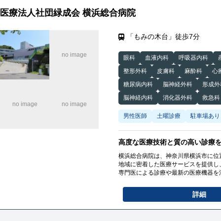
医療法人社団緑成会 横浜総合病院
「もみの木台」徒歩7分
眼科
血液内科
呼吸器内科
整形外科
皮膚科
麻酔科
心
糖尿病内科
脳神経外科
形成外
脳神経内科
消化器外科
救急科
男性医師
土曜診療
駐車場あり
高度な医療技術と質の高い診療
横浜総合病院は、神奈川県横浜市に位
地域に密着した医療サービスを提供し
専門医による診療や最新の医療機器を
また、救急医療やがん治療、心臓血管
える体制が整っています。
詳細