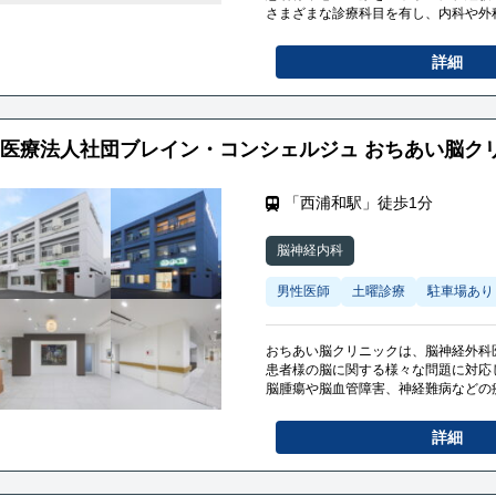
さまざまな診療科目を有し、内科や外
ています。
詳細
医療法人社団ブレイン・コンシェルジュ おちあい脳ク
「西浦和駅」徒歩1分
脳神経内科
男性医師
土曜診療
駐車場あり
おちあい脳クリニックは、脳神経外科
患者様の脳に関する様々な問題に対応
脳腫瘍や脳血管障害、神経難病などの
経験豊かな脳神経外科医師とスタッフ
います。
詳細