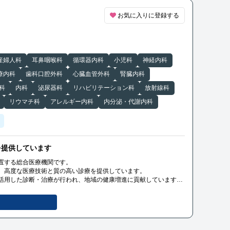
お気に入りに登録する
産婦人科
耳鼻咽喉科
循環器内科
小児科
神経内科
療内科
歯科口腔外科
心臓血管外科
腎臓内科
科
内科
泌尿器科
リハビリテーション科
放射線科
リウマチ科
アレルギー内科
内分泌・代謝内科
を提供しています
置する総合医療機関です。
、高度な医療技術と質の高い診療を提供しています。
活用した診断・治療が行われ、地域の健康増進に貢献しています。
疾患など、幅広い診療科目をカバーしており、患者様のニーズに応