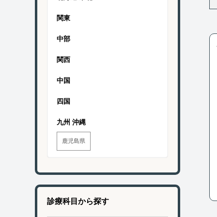
関東
中部
関西
中国
四国
九州 沖縄
鹿児島県
診療科目から探す