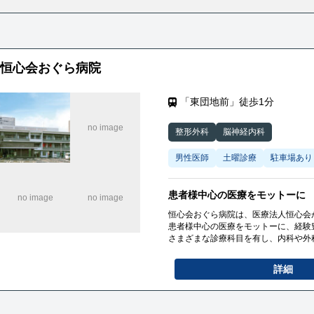
恒心会おぐら病院
「東団地前」徒歩1分
整形外科
脳神経内科
男性医師
土曜診療
駐車場あり
患者様中心の医療をモットーに
恒心会おぐら病院は、医療法人恒心会
患者様中心の医療をモットーに、経験
さまざまな診療科目を有し、内科や外
ています。
詳細