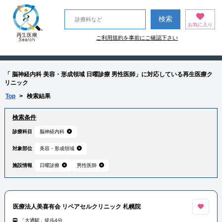
お気に入り
ご利用規約を事前にご確認下さい
「 脳神経内科 美容・形成領域 日曜診療 男性医師」に対応している再生医療ク
リニック
Top
>
検索結果
検索条件
診療科目
脳神経内科
対象部位
美容・形成領域
施設情報
日曜診療
男性医師
医療法人美喜有会 リペアセルクリニック 札幌院
「大通駅」徒歩4分