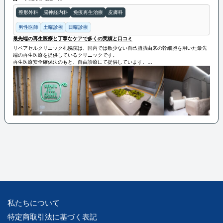
整形外科
脳神経内科
免疫再生治療
皮膚科
男性医師
土曜診療
日曜診療
最先端の再生医療と丁寧なケアで多くの実績と口コミ
リペアセルクリニック札幌院は、国内では数少ない自己脂肪由来の幹細胞を用いた最先
端の再生医療を提供しているクリニックです。
再生医療安全確保法のもと、自由診療にて提供しています。
当院では、「脳卒中」「ヘルニア」「脊髄損傷」「変形性ひざ関節症」「変形性股関節
症」「肩腱板断裂」などの治療を行っております。
特に、国内で初めて厚生労働省へ届出し、受理された「分化誘導による関節の再生医
療」という先進技術で、従来の再生医療（幹細胞治療）に比べてより強い再生能力をも
った幹細胞の治療が可能になりました。
この技術は、関節軟骨の再生を促進し、関節の機能回復を助けるものです。
さらに優れた技術により、冷凍せずその都度生きたまま培養した幹細胞を投与できるた
め、高い生存率と活動率を実現しています。
リペアセルクリニック札幌院は豊富な症例数と優れた治療効果で知られ、再生医療に精
通した専門医が在籍しています。
これまでの実績が認められ、様々な著書の執筆やテレビなどのメディアからも多くの取
材を受けています。
私たちについて
特定商取引法に基づく表記