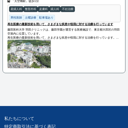
「天空橋駅」徒歩1分
産婦人科
整形外科
皮膚科
婦人科
不妊治療
男性医師
土曜診療
駐車場あり
再生医療の最新技術を用いて、さまざまな疾患や怪我に対する治療を行っています
藤田医科大学 羽田クリニックは、藤田学園が運営する医療施設で、東京都大田区の羽田
空港内に位置しています。
再生医療の最新技術を用いて、さまざまな疾患や怪我に対する治療を行っています。具
体的には、幹細胞治療やPRP療法などを取り入れ、患者さまの自然治癒力を最大限に引
き出す治療を提供しています。
当院は、研究機関との連携を強化し、再生医療の分野での新しい治療法の開発や臨床応
用にも積極的に取り組んでいます。再生医療を通じて、患者さま一人ひとりの健康と幸
福を支援することを目指しています。
私たちについて
特定商取引法に基づく表記