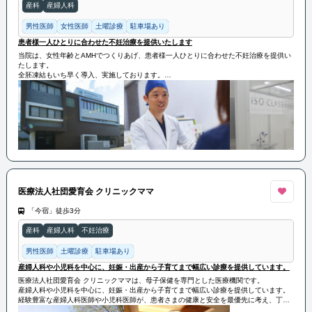
産科
産婦人科
男性医師
女性医師
土曜診療
駐車場あり
患者様一人ひとりに合わせた不妊治療を提供いたします
当院は、女性年齢とAMHでつくりあげ、患者様一人ひとりに合わせた不妊治療を提供い
たします。
全胚凍結もいち早く導入、実施しております。
日々、治療は進化するため、私たちも進化していきます。
医療法人社団愛育会 クリニックママ
「今宿」徒歩3分
産科
産婦人科
不妊治療
男性医師
土曜診療
駐車場あり
産婦人科や小児科を中心に、妊娠・出産から子育てまで幅広い診療を提供しています。
医療法人社団愛育会 クリニックママは、母子保健を専門とした医療機関です。
産婦人科や小児科を中心に、妊娠・出産から子育てまで幅広い診療を提供しています。
経験豊富な産婦人科医師や小児科医師が、患者さまの健康と安全を最優先に考え、丁寧
できめ細やかな医療サービスを提供しています。