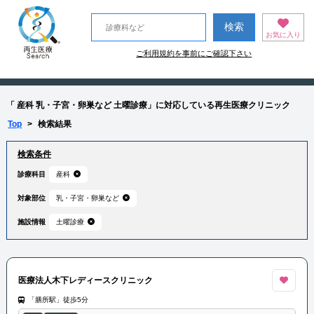
お気に入り
ご利用規約を事前にご確認下さい
「 産科 乳・子宮・卵巣など 土曜診療」に対応している再生医療クリニック
Top
>
検索結果
検索条件
診療科目
産科
対象部位
乳・子宮・卵巣など
施設情報
土曜診療
医療法人木下レディースクリニック
「膳所駅」徒歩5分