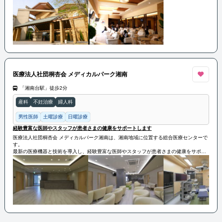
また、ママたちが安心して診療を受けられるよう、親しみやすい雰囲気と快適な診療環
境を整えています。
医療法人社団桐杏会 メディカルパーク湘南
「湘南台駅」徒歩2分
産科
不妊治療
婦人科
男性医師
土曜診療
日曜診療
経験豊富な医師やスタッフが患者さまの健康をサポートします
医療法人社団桐杏会 メディカルパーク湘南は、湘南地域に位置する総合医療センターで
す。
最新の医療機器と技術を導入し、経験豊富な医師やスタッフが患者さまの健康をサポー
トします。
アクセスが便利であるため、地域の患者さまにとって利便性が高く、信頼される医療機
関として知られています。