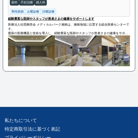
産科
不妊治療
婦人科
男性医師
土曜診療
日曜診療
経験豊富な医師やスタッフが患者さまの健康をサポートします
医療法人社団桐杏会 メディカルパーク湘南は、湘南地域に位置する総合医療センターで
す。
最新の医療機器と技術を導入し、経験豊富な医師やスタッフが患者さまの健康をサポー
トします。
アクセスが便利であるため、地域の患者さまにとって利便性が高く、信頼される医療機
関として知られています。
私たちについて
特定商取引法に基づく表記
プライバシーポリシー