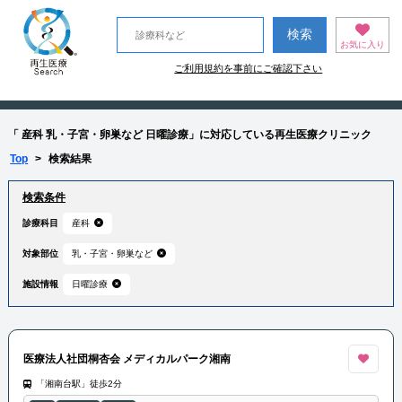
お気に入り
ご利用規約を事前にご確認下さい
「 産科 乳・子宮・卵巣など 日曜診療」に対応している再生医療クリニック
Top
>
検索結果
検索条件
診療科目
産科
対象部位
乳・子宮・卵巣など
施設情報
日曜診療
医療法人社団桐杏会 メディカルパーク湘南
「湘南台駅」徒歩2分