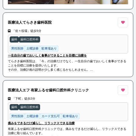
医療法人てらさき歯科医院
「佐々役場」徒歩5分
歯科
歯科口腔外科
男性医師
土曜診療
駐車場あり
一生自分の歯でおいしく食事ができることを目標に治療を
てらさき歯科医院は、「今」の治療だけでなく、一生自分の歯でおいしく食事ができる
ことを目標に治療を提供いたします。
その分、治療計画の説明が少し多く感じるかもしれません。
ですが、患者様自身がご自身のお口について十分に理解をしていただけるように説明を
させていただきます。
医療法人エフ 有家ふるせ歯科口腔外科クリニック
「下町」徒歩2分
歯科
歯科口腔外科
男性医師
土曜診療
カード支払可
駐車場あり
痛みをできるだけ減らし、リラックスできる治療
有家ふるせ歯科口腔外科クリニックでは、痛みをできるだけ減らし、リラックスできる
治療に取り組んでいます。