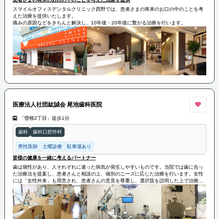
スマイルオフィスデンタルクリニック西野では、患者さまの将来のお口の中のことを考
えた治療を提供いたします。
痛みの原因などをきちんと解決し、10年後・20年後に繋がる治療を行います。
医療法人社団紘誠会 尾池歯科医院
「曽根2丁目」徒歩1分
歯科
歯科口腔外科
男性医師
土曜診療
駐車場あり
皆様の健康を一緒に考えるパートナー
歯は個性があり、人それぞれに違った病気が発生しやすいものです。当院では歯に合っ
た治療法を提案し、患者さんと相談の上、個別のニーズに応じた治療を行います。女性
には「女性外来」も用意され、患者さんの意見を尊重し、選択肢を説明した上で治療を
進めています。患者さんの歯科医院でありながら、健康のパートナーとして、共に考え
る姿勢を持っています。