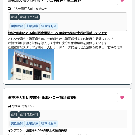
医療法人モクセイ会 としなが歯科・矯正歯科
「大矢野庁舎前」徒歩1分
歯科
歯科口腔外科
男性医師
土曜診療
駐車場あり
地域の信頼される歯科医療機関として健康な笑顔の実現に貢献しています
としなが歯科・矯正歯科は、一般歯科から矯正歯科までの治療を提供しており、
最新の歯科技術と設備を導入して患者に安心の治療環境を提供しています。
経験豊富なスタッフが患者一人ひとりのニーズに合わせた治療を提供し、地域の信頼さ
れる歯科医療機関として健康な笑顔の実現に貢献しています。
医療法人社団友志会 新地ハロー歯科診療所
県道49号線沿い
歯科
歯科口腔外科
男性医師
土曜診療
駐車場あり
インプラント治療を6,000件以上の症例実績