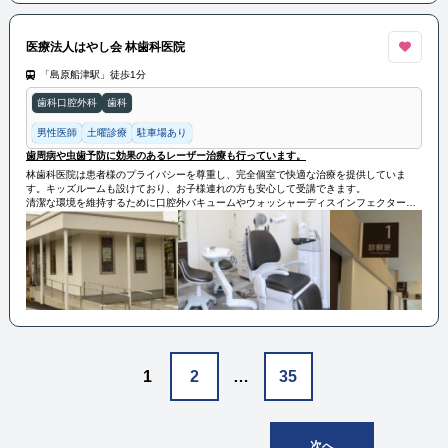
医療法人はやし会 林歯科医院
「島原船津駅」徒歩1分
歯科口腔外科
歯科
男性医師
土曜診療
駐車場あり
歯周病や虫歯予防に効果のあるレーザー治療も行っています。
林歯科医院は患者様のプライバシーを尊重し、完全個室で快適な治療を提供していま
す。キッズルームも設けており、お子様連れの方も安心して受講できます。
清潔な環境を維持するために口腔外バキュームやウォッシャーディスインフェクター、
オートクレーブなどの設備を整え、歯周病や虫歯予防に効果のあるレーザー治療も行っ
ています。
1
2
…
35
次へ