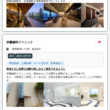
静脈内鎮静法・全身麻酔を保険適用内で行っています。
患者様の負担が少しでも減る治療を提供いたします。
伊藤歯科クリニック
「諫早駅前バス停」徒歩5分
歯科
歯科口腔外科
男性医師
土曜診療
カード支払可
駐車場あり
患者さまに必要な治療を惜しみなく提供できるように
伊藤歯科クリニックは、昼休みなしで土曜日も来院することが可能です。
また、入院室をご用意しているため、入院が必要な治療を受けていただくことが可能で
す。
患者さまに必要な治療を惜しみなく提供できるように最新型CTや入院室を用意しており
ます。