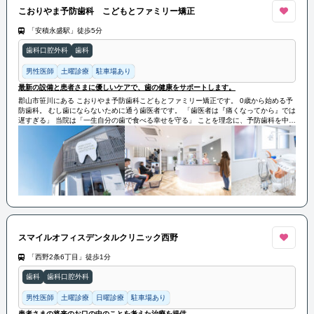
こおりやま予防歯科 こどもとファミリー矯正
「安積永盛駅」徒歩5分
歯科口腔外科
歯科
男性医師
土曜診療
駐車場あり
最新の設備と患者さまに優しいケアで、歯の健康をサポートします。
郡山市笹川にある こおりやま予防歯科こどもとファミリー矯正です。 0歳から始める予
防歯科。 むし歯にならないために通う歯医者です。 「歯医者は『痛くなってから』では
遅すぎる」 当院は「一生自分の歯で食べる幸せを守る」 ことを理念に、予防歯科を中心
とした診療を 行っています。 ご家族の皆さんの歯の健康づくりが、 一生自分の歯で食
べる土台となります。 虫歯や歯周病の治療だけでなく 定期検診・メンテナンス・歯磨き
指導など 予防を大切にしています。 また小児歯科・小児矯正にも力を入れており お子
さまが歯医者を怖がらず通える環境を 整えています。 郡山市で歯医者をお探しの方 お
子さまの歯並びや虫歯予防でお悩みの方、 もちろんご家族全員の「一生自分の歯で食べ
る」 幸せを守っていくために、どうぞお気軽にご相談ください。
スマイルオフィスデンタルクリニック西野
「西野2条6丁目」徒歩1分
歯科
歯科口腔外科
男性医師
土曜診療
日曜診療
駐車場あり
患者さまの将来のお口の中のことを考えた治療を提供