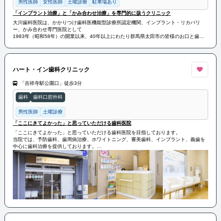
男性医師
女性医師
土曜診療
駐車場あり
「インプラント治療」と「かみ合わせ治療」を専門的に扱うクリニック
大川歯科医院は、かかりつけ歯科医機能型診療所認定機関、インプラント・リカバリ
ー、かみ合わせ専門医院として
1983年（昭和58年）の開業以来、40年以上にわたり群馬県太田市の皆様のお口と歯の
健康を守り続けています。
また、「インプラント」「咬み合わせ」「再生医療」に特化した専門クリニックとして
最新の設備と技術を駆使し、患者様の多様なニーズに応えています。
ハート・イン歯科クリニック
「吉祥寺駅公園口」徒歩3分
歯科
歯科口腔外科
男性医師
土曜診療
「ここにきてよかった」と思っていただける歯科医院
「ここにきてよかった」と思っていただける歯科医院を目指しております。
当院では、予防歯科、歯周病治療、ホワイトニング、審美歯科、インプラント、義歯を
中心に歯科治療を提供しております。
小さなお子さんからご高齢の方まで幅広い、多くの患者様のお口の健康に貢献いたしま
す。