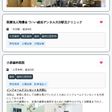
医療法人翔優会 ワハハ総合デンタル大分駅北クリニック
「大分駅」徒歩9分
小児歯科
矯正歯科
歯科
歯科口腔外科
男性医師
土曜診療
日曜診療
小原歯科医院
「上市本村」徒歩3分
歯科
歯科口腔外科
男性医師
土曜診療
駐車場あり
インフォームドコンセントを大切に
当院は、皆様に安心して治療を受けていただくためにインフォームドコンセントを大切
にしております。
お口に中の健康から、全身の健康を維持するために治療中だけでなく治療後までのメイ
ンメンテナンスも行います。