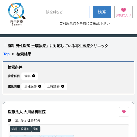
お気に入り
ご利用規約を事前にご確認下さい
「 歯科 男性医師 土曜診療」に対応している再生医療クリニック
Top
>
検索結果
検索条件
診療科目
歯科
施設情報
男性医師
土曜診療
医療法人 大川歯科医院
「韮川駅」徒歩15分
歯科口腔外科
歯科