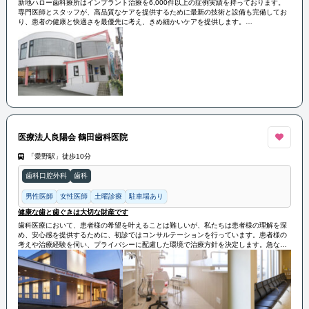
新地ハロー歯科療所はインプラント治療を6,000件以上の症例実績を持っております。
専門医師とスタッフが、高品質なケアを提供するために最新の技術と設備も完備してお
り、患者の健康と快適さを最優先に考え、きめ細かいケアを提供します。
20年以上地域密着型の歯科医院としてサポートをしてまいりました。まずはお気軽にご
覧院ください。
医療法人良陽会 鶴田歯科医院
「愛野駅」徒歩10分
歯科口腔外科
歯科
男性医師
女性医師
土曜診療
駐車場あり
健康な歯と歯ぐきは大切な財産です
歯科医療において、患者様の希望を叶えることは難しいが、私たちは患者様の理解を深
め、安心感を提供するために、初診ではコンサルテーションを行っています。患者様の
考えや治療経験を伺い、プライバシーに配慮した環境で治療方針を決定します。急な歯
の処置はほとんどなく、エックス線や口腔内写真を活用し、患者様に状況を理解しても
らうよう努めます。私たちは「歯を診るのではなく、人を診る」ことを大切にし、患者
様とのコミュニケーションを通じて治療を進めています。鶴田歯科医院は、お口の健康
を重視し、きちんとした歯科治療を受けたいと考える方に適しています。