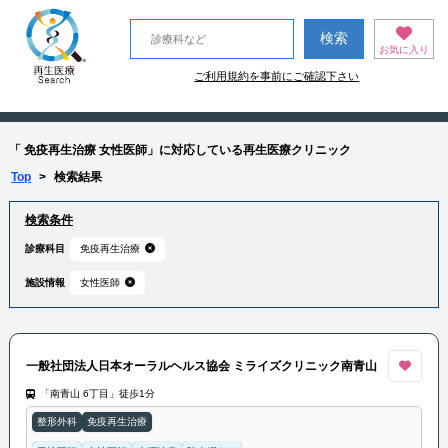
お気に入り
ご利用規約を事前にご確認下さい
「 免疫再生治療 女性医師」に対応している再生医療クリニック
Top
>
検索結果
検索条件
診療科目
免疫再生治療
施設情報
女性医師
一般社団法人日本オーラルヘルス協会 ミライズクリニック南青山
「南青山 6丁目」徒歩1分
整形外科
免疫再生治療