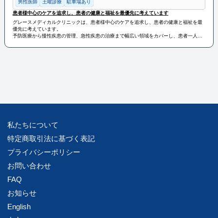
男性医師
土曜診療
駐車場あり
患者様中心のケアを追求し、患者の健康と福祉を最優先に考えています
グレースメディカルクリニックは、患者様中心のケアを追求し、患者の健康と福祉を最
優先に考えています。
予防医療から慢性疾患の管理、急性疾患の治療まで幅広い領域をカバーし、患者一人ひ
とりに合った丁寧な診療を提供しています。
地域の皆様の健康と幸福に貢献するため、グレースメディカルクリニックは常に努力を
惜しまず、信頼される医療機関として地域社会に貢献しています。
私たちについて
特定商取引法に基づく表記
プライバシーポリシー
お問い合わせ
FAQ
お知らせ
English