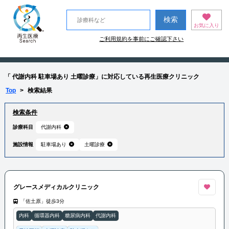
お気に入り
ご利用規約を事前にご確認下さい
「 代謝内科 駐車場あり 土曜診療」に対応している再生医療クリニック
Top
>
検索結果
検索条件
診療科目
代謝内科
施設情報
駐車場あり
土曜診療
グレースメディカルクリニック
「佐土原」徒歩3分
内科
循環器内科
糖尿病内科
代謝内科