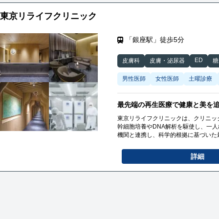
東京リライフクリニック
「銀座駅」徒歩5分
ED
皮膚科
皮膚・泌尿器
糖
男性医師
女性医師
土曜診療
最先端の再生医療で健康と美を
東京リライフクリニックは、クリニッ
幹細胞培養やDNA解析を駆使し、一
機関と連携し、科学的根拠に基づいた
詳細