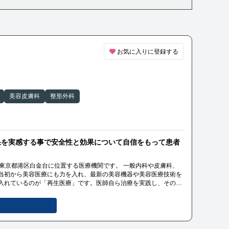
お気に入りに登録する
美容皮膚科
整形外科
果を実感する事で安全性と効果について自信をもって患者
の東京都港区白金台に位置する医療機関です。 一般内科や皮膚科、
当初から美容医療にも力を入れ、最新の美容機器や美容医療技術を
入れているのが「再生医療」です。医師自ら治療を実践し、その効
自信を持って患者様へ治療提供を行なっています。
理や予防医療、美容医療について積極的に取り組み、地域の皆様だ
と健康を支えています。 アクセスがしやすく、親しみやすい雰囲気
ニーズに合わせた丁寧な医療サービスを提供しています。