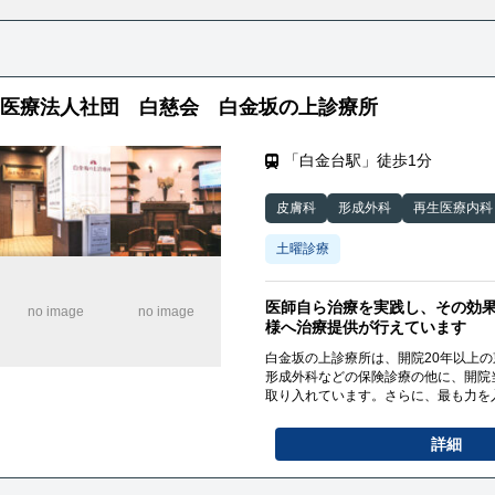
医療法人社団 白慈会 白金坂の上診療所
「白金台駅」徒歩1分
皮膚科
形成外科
再生医療内科
土曜診療
医師自ら治療を実践し、その効
様へ治療提供が行えています
白金坂の上診療所は、開院20年以上
形成外科などの保険診療の他に、開院
取り入れています。さらに、最も力を
果と安全性について実感することで、
白金坂の上診療所は、患者様の健康管
詳細
けでなく遠方からお越しの方々の、美
のクリニックであり、様々な患者様の