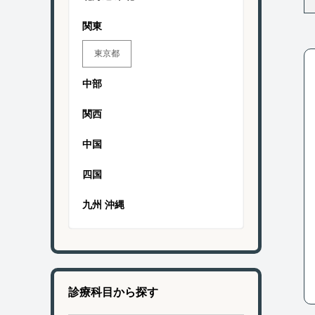
関東
東京都
中部
関西
中国
四国
九州 沖縄
診療科目から探す