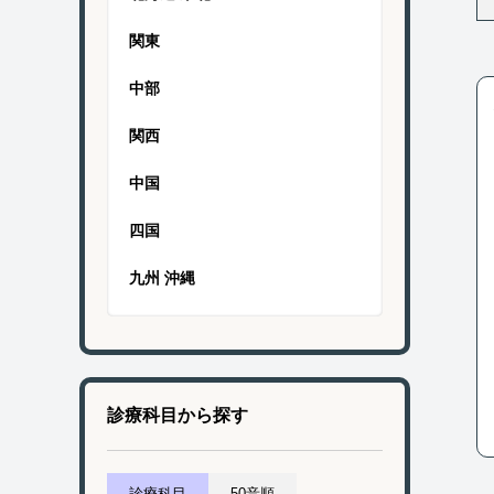
関東
中部
関西
中国
四国
九州 沖縄
診療科目から探す
診療科目
50音順