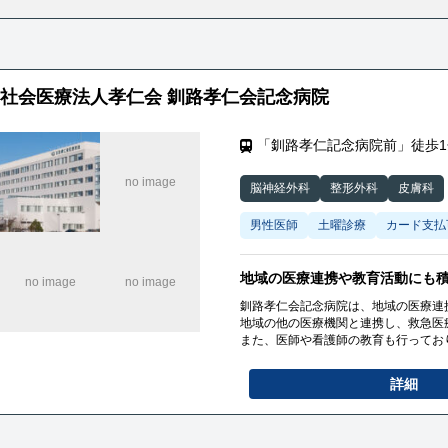
社会医療法人孝仁会 釧路孝仁会記念病院
「釧路孝仁記念病院前」徒歩1
脳神経外科
整形外科
皮膚科
男性医師
土曜診療
カード支払
地域の医療連携や教育活動にも
釧路孝仁会記念病院は、地域の医療連
地域の他の医療機関と連携し、救急医
また、医師や看護師の教育も行ってお
詳細