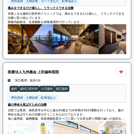
男性医師
土曜診療
カード支払可
駐車場あり
痛みをできるだけ減らし、リラックスできる治療
有家ふるせ歯科口腔外科クリニックでは、痛みをできるだけ減らし、リラックスできる
治療に取り組んでいます。
静脈内鎮静法・全身麻酔を保険適用内で行っています。
患者様の負担が少しでも減る治療を提供いたします。
医療法人九州惠会 上田歯科医院
「深江船津」徒歩1分
歯科
歯科口腔外科
小児歯科
矯正歯科
男性医師
土曜診療
駐車場あり
歯の寿命を延ばすための治療
当院では島原、南島原市を中心に歯を80歳まで20本残す8020運動を行っており、歯の
寿命を延ばすための治療を行うことを心がけております。
他に歯周病、歯槽膿漏、知覚過敏処置すべてに置いて出来る限り周囲の歯への負担を減
らし、本質的に大事な歯を守る治療をしております。
治療の際しっかりとご説明をさせていただきまして、皆様の歯を80歳まで残して快適な
食生活をしていただけるお手伝いをさせていただきます。