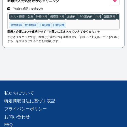
医療法人元気会 わかさクリニック
「狭山ヶ丘駅」徒歩10分
がん・腫瘍・免疫
神経内科
循環器内科
皮膚科
消化器内科
内科
泌尿器科
リハビ
男性医師
女性医師
土曜診療
日曜診療
医療と介護の2つを連携させて「お互いに支えあっていきてゆくまち」を
わかさクリニックでは、医療と介護の2つを連携させて「お互いに支えあっていきてゆく
まち」を実現させてることを目指します。
私たちについて
特定商取引法に基づく表記
プライバシーポリシー
お問い合わせ
FAQ