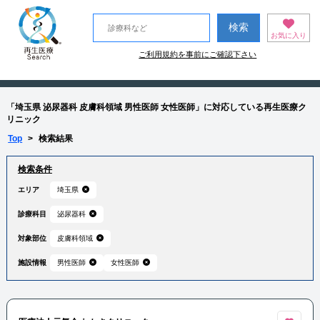
お気に入り
ご利用規約を事前にご確認下さい
「埼玉県 泌尿器科 皮膚科領域 男性医師 女性医師」に対応している再生医療ク
リニック
Top
>
検索結果
検索条件
エリア
埼玉県
診療科目
泌尿器科
対象部位
皮膚科領域
施設情報
男性医師
女性医師