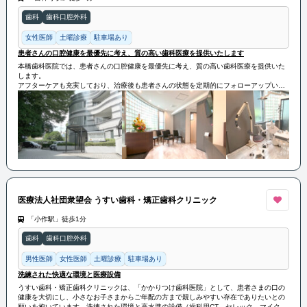
歯科
歯科口腔外科
女性医師
土曜診療
駐車場あり
患者さんの口腔健康を最優先に考え、質の高い歯科医療を提供いたします
本橋歯科医院では、患者さんの口腔健康を最優先に考え、質の高い歯科医療を提供いた
します。
アフターケアも充実しており、治療後も患者さんの状態を定期的にフォローアップいた
します。
医療法人社団衆望会 うすい歯科・矯正歯科クリニック
「小作駅」徒歩1分
歯科
歯科口腔外科
男性医師
女性医師
土曜診療
駐車場あり
洗練された快適な環境と医療設備
うすい歯科・矯正歯科クリニックは、「かかりつけ歯科医院」として、患者さまの口の
健康を大切にし、小さなお子さまからご年配の方まで親しみやすい存在でありたいとの
願いを抱いています。洗練された環境と高水準の設備（歯科用CT、セレック、マイクロ