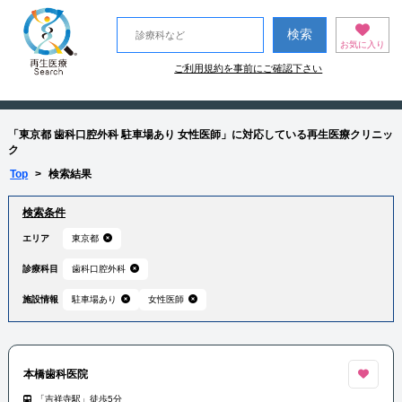
お気に入り
ご利用規約を事前にご確認下さい
「東京都 歯科口腔外科 駐車場あり 女性医師」に対応している再生医療クリニッ
ク
Top
>
検索結果
検索条件
エリア
東京都
診療科目
歯科口腔外科
施設情報
駐車場あり
女性医師
本橋歯科医院
「吉祥寺駅」徒歩5分