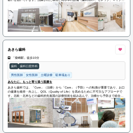
スコープ）を整え、患者さまに満足いただける治療を提供しています。また、院長の歯
学博士によるレーザー治療の導入や滅菌処理の徹底など、患者さまの信頼を築くための
努力を続けています。スタッフ一同は新しい知識や技術の習得に励み、今後も質の高い
歯科医療を提供することを目指しています。場所も交通アクセスが良く、土曜日も診療
しており、専用駐車場も完備しています。お口に関する悩みがあれば、どうぞお気軽に
ご相談ください。
あきら歯科
「柴崎駅」徒歩10分
歯科
歯科口腔外科
男性医師
女性医師
土曜診療
駐車場あり
あなたに、もっと寄り添う医療を
あきら歯科では、「Cure」（治療）から「Care」（予防）への転換が重要であり、お口
の健康を維持・向上し、QOL（Quality of Life）を高めるために不可欠なアプローチで
す。北欧・北米などの歯科的先進国の診療技術を組み込んで、治療から予防まで総合的
なサポートを提供します。