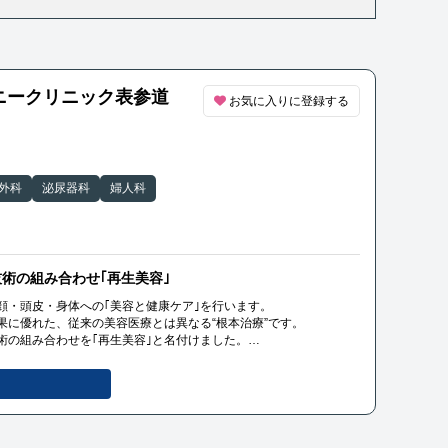
ニークリニック表参道
お気に入りに登録する
外科
泌尿器科
婦人科
術の組み合わせ｢再生美容｣
顔・頭皮・身体への｢美容と健康ケア｣を行います。
果に優れた、従来の美容医療とは異なる“根本治療”です。
術の組み合わせを｢再生美容｣と名付けました。
ート致します。