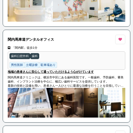
全な治療を提供します。また、リラックスできる快適な診療環境を整え、子どもから大
人まで幅広い年齢層の患者様に対応しています。
関内馬車道デンタルオフィス
「関内駅」徒歩1分
歯科口腔外科
歯科
男性医師
土曜診療
駐車場あり
地域の患者さんに安心して通っていただけるよう心がけています
関内馬車道クリニックは、横浜市中区にある歯科医院です。一般歯科、予防歯科、審美
歯科、インプラント治療を中心に、幅広い歯科サービスを提供しています。
最新の技術と設備を用い、患者さん一人ひとりに最適な治療を行うことを目指していま
す。クリニックはリラックスできる環境を整えており、地域の患者さんに安心して通っ
ていただけるよう心がけています。