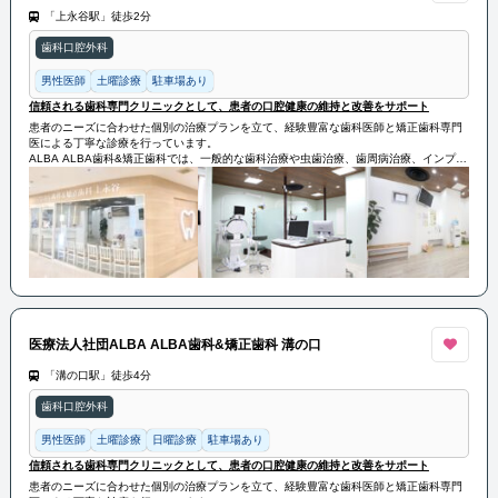
「上永谷駅」徒歩2分
歯科口腔外科
男性医師
土曜診療
駐車場あり
信頼される歯科専門クリニックとして、患者の口腔健康の維持と改善をサポート
患者のニーズに合わせた個別の治療プランを立て、経験豊富な歯科医師と矯正歯科専門
医による丁寧な診療を行っています。
ALBA ALBA歯科&矯正歯科では、一般的な歯科治療や虫歯治療、歯周病治療、インプラ
ント治療などの幅広い治療を提供しています。
また、矯正歯科では、歯並びの矯正や顎の形態改善、咬合の修正などの治療を専門とし
ています。患者の歯の健康を守るために、予防歯科にも力を入れており、定期的な検診
やクリーニング、フッ素塗布などの予防処置も行っています。
ALBA ALBA歯科&矯正歯科は、信頼される歯科専門クリニックとして、患者の口腔健康
の維持と改善をサポートしています。
医療法人社団ALBA ALBA歯科&矯正歯科 溝の口
「溝の口駅」徒歩4分
歯科口腔外科
男性医師
土曜診療
日曜診療
駐車場あり
信頼される歯科専門クリニックとして、患者の口腔健康の維持と改善をサポート
患者のニーズに合わせた個別の治療プランを立て、経験豊富な歯科医師と矯正歯科専門