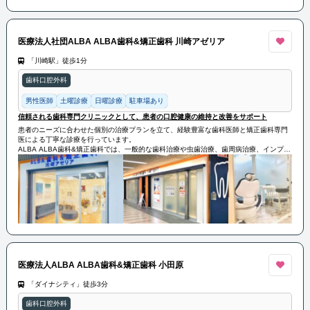
医療法人社団ALBA ALBA歯科&矯正歯科 川崎アゼリア
「川崎駅」徒歩1分
歯科口腔外科
男性医師
土曜診療
日曜診療
駐車場あり
信頼される歯科専門クリニックとして、患者の口腔健康の維持と改善をサポート
患者のニーズに合わせた個別の治療プランを立て、経験豊富な歯科医師と矯正歯科専門
医による丁寧な診療を行っています。
ALBA ALBA歯科&矯正歯科では、一般的な歯科治療や虫歯治療、歯周病治療、インプラ
ント治療などの幅広い治療を提供しています。
また、矯正歯科では、歯並びの矯正や顎の形態改善、咬合の修正などの治療を専門とし
ています。患者の歯の健康を守るために、予防歯科にも力を入れており、定期的な検診
やクリーニング、フッ素塗布などの予防処置も行っています。
ALBA ALBA歯科&矯正歯科は、信頼される歯科専門クリニックとして、患者の口腔健康
の維持と改善をサポートしています。
医療法人ALBA ALBA歯科&矯正歯科 小田原
「ダイナシティ」徒歩3分
歯科口腔外科