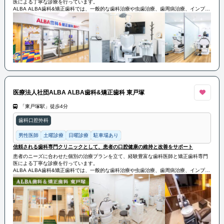
医による丁寧な診療を行っています。
ALBA ALBA歯科&矯正歯科では、一般的な歯科治療や虫歯治療、歯周病治療、インプラ
ント治療などの幅広い治療を提供しています。
また、矯正歯科では、歯並びの矯正や顎の形態改善、咬合の修正などの治療を専門とし
ています。患者の歯の健康を守るために、予防歯科にも力を入れており、定期的な検診
やクリーニング、フッ素塗布などの予防処置も行っています。
ALBA ALBA歯科&矯正歯科は、信頼される歯科専門クリニックとして、患者の口腔健康
の維持と改善をサポートしています。
医療法人社団ALBA ALBA歯科&矯正歯科 東戸塚
「東戸塚駅」徒歩4分
歯科口腔外科
男性医師
土曜診療
日曜診療
駐車場あり
信頼される歯科専門クリニックとして、患者の口腔健康の維持と改善をサポート
患者のニーズに合わせた個別の治療プランを立て、経験豊富な歯科医師と矯正歯科専門
医による丁寧な診療を行っています。
ALBA ALBA歯科&矯正歯科では、一般的な歯科治療や虫歯治療、歯周病治療、インプラ
ント治療などの幅広い治療を提供しています。
また、矯正歯科では、歯並びの矯正や顎の形態改善、咬合の修正などの治療を専門とし
ています。患者の歯の健康を守るために、予防歯科にも力を入れており、定期的な検診
やクリーニング、フッ素塗布などの予防処置も行っています。
ALBA ALBA歯科&矯正歯科は、信頼される歯科専門クリニックとして、患者の口腔健康
の維持と改善をサポートしています。