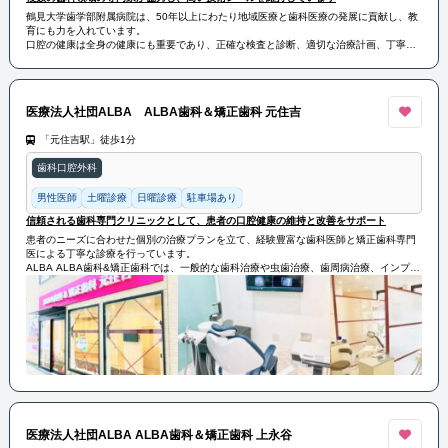
鶴見大学歯学部附属病院は、50年以上にわたり地域医療と歯科医療の発展に貢献し、教
育にも力を入れています。
口腔の健康は全身の健康にも重要であり、正確な検査と診断、適切な治療計画、丁寧な
経過観察を行っています。
複数の歯科領域の専門家が協力し、高い技術レベルを維持しています。内科と眼科も設
置されており、医科歯科連携や周術期の口腔衛生管理も行っています。県内外の医師や
歯科医師との共同診療も行っています。
医療法人社団ALBA ALBA歯科＆矯正歯科 元住吉
「元住吉駅」徒歩1分
歯科口腔外科
男性医師
土曜診療
日曜診療
駐車場あり
信頼される歯科専門クリニックとして、患者の口腔健康の維持と改善をサポート
患者のニーズに合わせた個別の治療プランを立て、経験豊富な歯科医師と矯正歯科専門
医による丁寧な診療を行っています。
ALBA ALBA歯科&矯正歯科では、一般的な歯科治療や虫歯治療、歯周病治療、インプラ
ント治療などの幅広い治療を提供しています。
また、矯正歯科では、歯並びの矯正や顎の形態改善、咬合の修正などの治療を専門とし
ています。患者の歯の健康を守るために、予防歯科にも力を入れており、定期的な検診
やクリーニング、フッ素塗布などの予防処置も行っています。
ALBA ALBA歯科&矯正歯科は、信頼される歯科専門クリニックとして、患者の口腔健康
の維持と改善をサポートしています。
医療法人社団ALBA ALBA歯科＆矯正歯科 上永谷