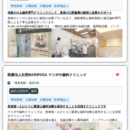
男性医師
土曜診療
日曜診療
駐車場あり
信頼される歯科専門クリニックとして、患者の口腔健康の維持と改善をサポート
患者のニーズに合わせた個別の治療プランを立て、経験豊富な歯科医師と矯正歯科専門
医による丁寧な診療を行っています。
ALBA ALBA歯科&矯正歯科では、一般的な歯科治療や虫歯治療、歯周病治療、インプラ
ント治療などの幅広い治療を提供しています。
また、矯正歯科では、歯並びの矯正や顎の形態改善、咬合の修正などの治療を専門とし
ています。患者の歯の健康を守るために、予防歯科にも力を入れており、定期的な検診
やクリーニング、フッ素塗布などの予防処置も行っています。
ALBA ALBA歯科&矯正歯科は、信頼される歯科専門クリニックとして、患者の口腔健康
の維持と改善をサポートしています。
医療法人社団MARIPOSA マリポサ歯科クリニック
「海老名駅」徒歩3分
歯科口腔外科
歯科
男性医師
土曜診療
日曜診療
駐車場あり
患者様一人ひとりに最適な歯科治療を提供することを目指すクリニックです
マリポサ歯科クリニックは、患者様一人ひとりに最適な歯科治療を提供することを目指
すクリニックです。
先進的な歯科技術と最新の設備を備え、虫歯治療から審美歯科、インプラント治療まで
幅広い診療を行っています。
経験豊富な歯科医師が丁寧なカウンセリングを通じて患者のニーズを把握し、安心・安