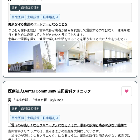
歯科
歯科口腔外科
男性医師
土曜診療
駐車場あり
健康を守る生涯のパートナーとなることを
つじむら歯科医院は、歯科業界が患者が痛みを我慢して通院するのではなく、健康を維
持するために通院していただきたいと考えております。
患者のご理解を得て、健康で楽しい生活を送ることを願う方々と共に人生を歩むという
思いを持っています。
患者一人ひとりと時間をかけて向き合い、健康を守る生涯のパートナーとなることをお
約束します。
医療法人Dental Community 吉田歯科クリニック
「洋光台駅」「港南台駅」徒歩15分
歯科
歯科口腔外科
男性医師
土曜診療
駐車場あり
「通うのが楽しくなるクリニック」になるように、最新の設備と痛みの少ない施術で治療を提供いたします
吉田歯科クリニックでは、患者さまがの笑顔を大切にしています。
「通うのが楽しくなるクリニック」になるように、最新の設備と痛みの少ない施術で治
療を提供いたします。