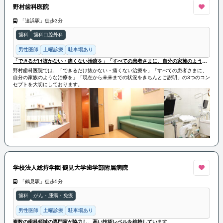
野村歯科医院
「追浜駅」徒歩3分
歯科
歯科口腔外科
男性医師
土曜診療
駐車場あり
「できるだけ抜かない・痛くない治療を」「すべての患者さまに、自分の家族のような治療を」「現在から未来までの状況をきちんとご説明」の3つのコンセプトを大切に
野村歯科医院では、「できるだけ抜かない・痛くない治療を」「すべての患者さまに、
自分の家族のような治療を」「現在から未来までの状況をきちんとご説明」の3つのコン
セプトを大切にしております。
学校法人総持学園 鶴見大学歯学部附属病院
「鶴見駅」徒歩5分
歯科
がん・腫瘍・免疫
男性医師
土曜診療
駐車場あり
複数の歯科領域の専門家が協力し、高い技術レベルを維持しています