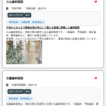
小山歯科医院
「宮前平駅」「宮崎台駅」徒歩7分
歯科口腔外科
歯科
男性医師
土曜診療
駐車場あり
子供から大人まで家族全員が安心して通える地域に密着した歯科医院
小山歯科医院は、神奈川県川崎市にある歯科医院です。一般歯科、予防歯科、矯正歯
科、審美歯科など、幅広い診療を提供しています。
患者様一人ひとりに合わせた丁寧な治療を行い、最新の技術と設備を使用しています。
子供から大人まで家族全員が安心して通える地域に密着した歯科医院です。
古藤歯科医院
「石塚保育園前」徒歩7分
歯科口腔外科
歯科
男性医師
駐車場あり
古藤歯科医院は、神奈川県小田原市に位置する歯科医院です。一般歯科、予防歯科、審