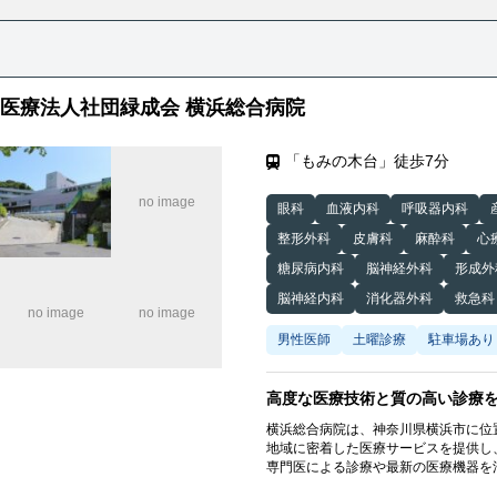
医療法人社団緑成会 横浜総合病院
「もみの木台」徒歩7分
眼科
血液内科
呼吸器内科
整形外科
皮膚科
麻酔科
心
糖尿病内科
脳神経外科
形成外
脳神経内科
消化器外科
救急科
男性医師
土曜診療
駐車場あり
高度な医療技術と質の高い診療
横浜総合病院は、神奈川県横浜市に位
地域に密着した医療サービスを提供し
専門医による診療や最新の医療機器を
また、救急医療やがん治療、心臓血管