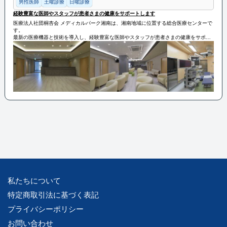
男性医師
土曜診療
日曜診療
経験豊富な医師やスタッフが患者さまの健康をサポートします
医療法人社団桐杏会 メディカルパーク湘南は、湘南地域に位置する総合医療センターで
す。
最新の医療機器と技術を導入し、経験豊富な医師やスタッフが患者さまの健康をサポー
トします。
アクセスが便利であるため、地域の患者さまにとって利便性が高く、信頼される医療機
関として知られています。
私たちについて
特定商取引法に基づく表記
プライバシーポリシー
お問い合わせ