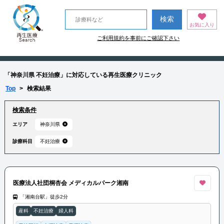
お気に入り
ご利用規約を事前にご確認下さい
「神奈川県 不妊治療」に対応している再生医療クリニック
Top
>
検索結果
検索条件
エリア
神奈川県
診療科目
不妊治療
医療法人社団桐杏会 メディカルパーク湘南
「湘南台駅」徒歩2分
産科
不妊治療
婦人科