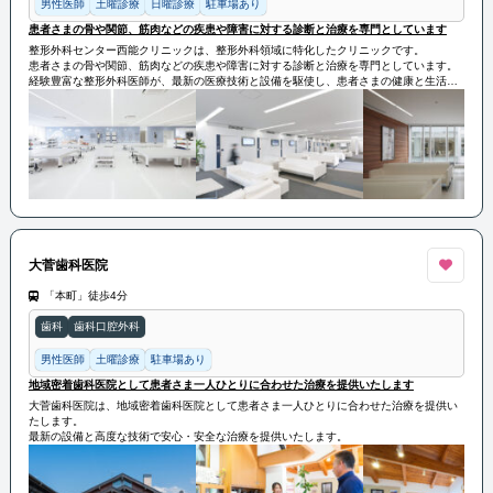
男性医師
土曜診療
日曜診療
駐車場あり
患者さまの骨や関節、筋肉などの疾患や障害に対する診断と治療を専門としています
整形外科センター西能クリニックは、整形外科領域に特化したクリニックです。
患者さまの骨や関節、筋肉などの疾患や障害に対する診断と治療を専門としています。
経験豊富な整形外科医師が、最新の医療技術と設備を駆使し、患者さまの健康と生活の
質を向上させることに注力しています。
患者さまのニーズに応えるために親切で丁寧な医療サービスを提供しています。
大菅歯科医院
「本町」徒歩4分
歯科
歯科口腔外科
男性医師
土曜診療
駐車場あり
地域密着歯科医院として患者さま一人ひとりに合わせた治療を提供いたします
大菅歯科医院は、地域密着歯科医院として患者さま一人ひとりに合わせた治療を提供い
たします。
最新の設備と高度な技術で安心・安全な治療を提供いたします。