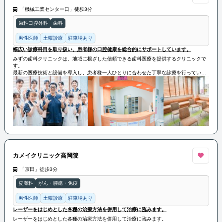
「機械工業センター口」徒歩3分
歯科口腔外科
歯科
男性医師
土曜診療
駐車場あり
幅広い診療科目を取り扱い、患者様の口腔健康を総合的にサポートしています。
みずの歯科クリニックは、地域に根ざした信頼できる歯科医療を提供するクリニックで
す。
最新の医療技術と設備を導入し、患者様一人ひとりに合わせた丁寧な診療を行っていま
す。クリニックでは、一般歯科をはじめ、予防歯科、矯正歯科、審美歯科など幅広い診
療科目を取り扱い、患者様の口腔健康を総合的にサポートしています。
リラックスできる環境と親切なスタッフが、安心して治療を受けられるよう努めていま
す。
カメイクリニック高岡院
「京田」徒歩3分
皮膚科
がん・腫瘍・免疫
男性医師
土曜診療
駐車場あり
レーザーをはじめとした各種の治療方法を併用して治療に臨みます。
レーザーをはじめとした各種の治療方法を併用して治療に臨みます。