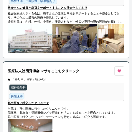
男性医師
土曜診療
駐車場あり
患者さんの健康と幸福をサポートすることを使命としており
社会医療法人さくら会は、患者さんの健康と幸福をサポートすることを使命としてお
り、そのために最善の医療を提供しています。
診療科目は、内科、外科、小児科、産婦人科など、幅広い専門分野の医師が在籍してお
り、患者さんの多様なニーズに対応しています。
その他にも、地域の健康づくりにも積極的に取り組んでいます。定期的な健康相談会や
予防接種キャンペーンなど、地域の皆さまの健康増進に貢献しています。
医療法人社団秀博会 マサキここちクリニック
「谷町四丁目駅」徒歩4分
脳神経外科
男性医師
再生医療に特化したクリニック
当院は、再生医療に特化したクリニックです。
脳梗塞・脳出血・脊髄損傷などを罹患した「人」を診ることを理念としています。
再生医療に特化したリハビリテーションを行える施設のご紹介も可能です。