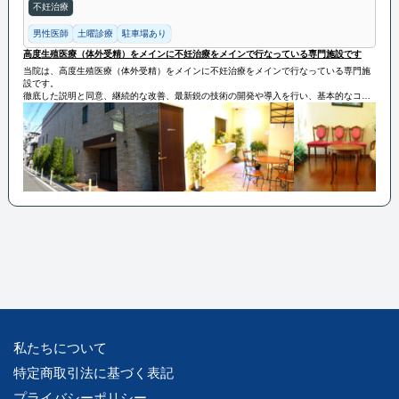
不妊治療
男性医師
土曜診療
駐車場あり
高度生殖医療（体外受精）をメインに不妊治療をメインで行なっている専門施設です
当院は、高度生殖医療（体外受精）をメインに不妊治療をメインで行なっている専門施
設です。
徹底した説明と同意、継続的な改善、最新鋭の技術の開発や導入を行い、基本的なコン
セプトに沿って現状に妥協することなく質の高い治療を提供いたします。
私たちについて
特定商取引法に基づく表記
プライバシーポリシー