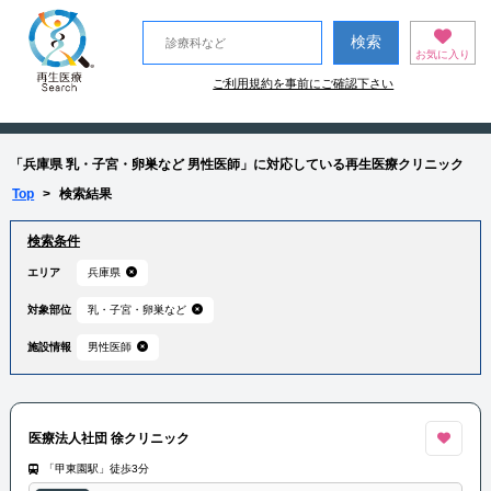
お気に入り
ご利用規約を事前にご確認下さい
「兵庫県 乳・子宮・卵巣など 男性医師」に対応している再生医療クリニック
Top
>
検索結果
検索条件
エリア
兵庫県
対象部位
乳・子宮・卵巣など
施設情報
男性医師
医療法人社団 徐クリニック
「甲東園駅」徒歩3分