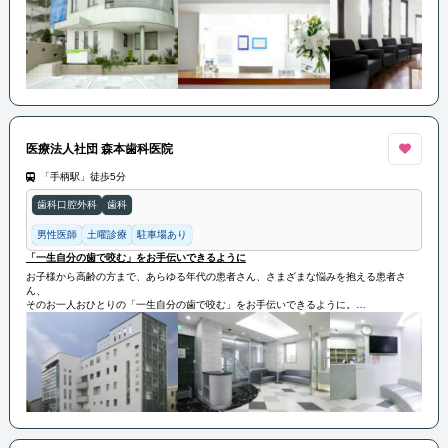
などの自費診療まで全てお任せ下さい。
最先端の設備と技術で、患者様皆さまに安全で安心な治療をご提供させて頂きます。
医療法人社団 森本歯科医院
「手柄駅」徒歩5分
歯科口腔外科
歯科
男性医師
土曜診療
駐車場あり
「一生自分の歯で咬む」をお手伝いできるように
お子様から高齢の方まで、あらゆる年代の患者さん、さまざまな悩みを抱える患者さ
ん、
そのお一人おひとりの「一生自分の歯で咬む」をお手伝いできるように。
また歯を失ってしまっても、またしっかり咬めるよろこびを取り戻していただけるよう
にベストを尽くします。