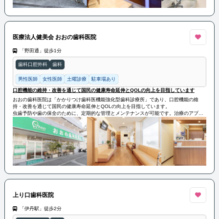
医療法人健美会 おおの歯科医院
「野田通」徒歩1分
歯科口腔外科
歯科
男性医師
女性医師
土曜診療
駐車場あり
口腔機能の維持・改善を通じて国民の健康寿命延伸とQOLの向上を目指しています
おおの歯科医院は「かかりつけ歯科医機能強化型歯科診療所」であり、口腔機能の維
持・改善を通じて国民の健康寿命延伸とQOLの向上を目指しています。
虫歯予防や歯の保全のために、定期的な管理とメンテナンスが可能です。治療のアプロ
ーチは「歯科医師 対 患者」ではなく、「歯科医師 対 疾患」または「疾患 対 患者」の
視点で患者さまの疾患に対する最善の治療方法を検討し、治療方針は患者さまの要望や
全身状態とすり合わせて決定します。
上り口歯科医院
「伊丹駅」徒歩2分