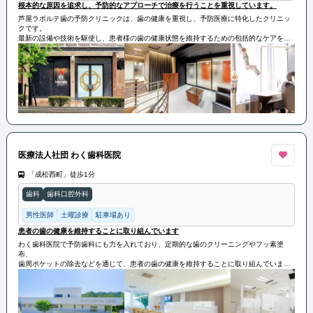
根本的な原因を追求し、予防的なアプローチで治療を行うことを重視しています。
芦屋ラポルテ歯の予防クリニックは、歯の健康を重視し、予防医療に特化したクリニッ
クです。
最新の設備や技術を駆使し、患者様の歯の健康状態を維持するための包括的なケアを提
供しています。
定期的な検診やクリーニングだけでなく、根本的な原因を追求し、予防的なアプローチ
で治療を行うことを重視しています。
医療法人社団 わく歯科医院
「成松西町」徒歩1分
歯科
歯科口腔外科
男性医師
土曜診療
駐車場あり
患者の歯の健康を維持することに取り組んでいます
わく歯科医院で予防歯科にも力を入れており、定期的な歯のクリーニングやフッ素塗
布、
歯周ポケットの除去などを通じて、患者の歯の健康を維持することに取り組んでいま
す。
地域の患者にとって頼りになる歯科医療機関として、
わく歯科医院は丁寧な診療と高品質な治療を提供し、患者の健康な笑顔の実現に貢献し
ています。