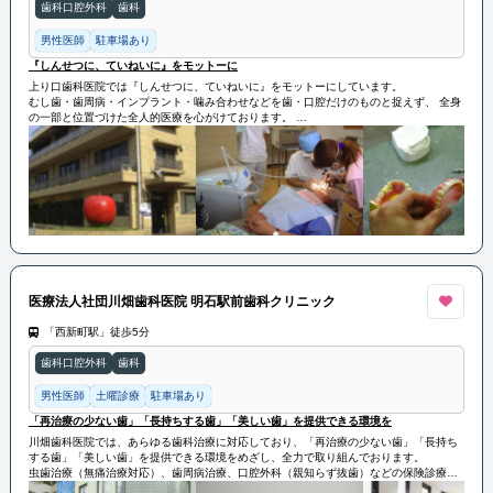
歯科口腔外科
歯科
男性医師
駐車場あり
『しんせつに、ていねいに』をモットーに
上り口歯科医院では『しんせつに、ていねいに』をモットーにしています。
むし歯・歯周病・インプラント・噛み合わせなどを歯・口腔だけのものと捉えず、 全身
の一部と位置づけた全人的医療を心がけております。
上り口歯科医院では患者様に安心快適に治療を受けていただけるよう、 器具機械の衛生
管理には非常に気を配っております。
医療法人社団川畑歯科医院 明石駅前歯科クリニック
「西新町駅」徒歩5分
歯科口腔外科
歯科
男性医師
土曜診療
駐車場あり
「再治療の少ない歯」「長持ちする歯」「美しい歯」を提供できる環境を
川畑歯科医院では、あらゆる歯科治療に対応しており、「再治療の少ない歯」「長持ち
する歯」「美しい歯」を提供できる環境をめざし、全力で取り組んでおります。
虫歯治療（無痛治療対応）、歯周病治療、口腔外科（親知らず抜歯）などの保険診療か
ら矯正歯科・小児矯正歯科、入れ歯・義歯、インプラント、審美歯科、ホワイトニング