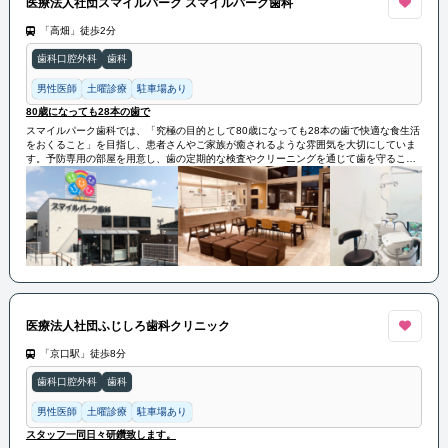
医療法人社団スマイルパーク スマイルパーク歯科
「高畑」徒歩2分
歯科口腔外科
歯科
男性医師
土曜診療
駐車場あり
80歳になっても28本の歯で
スマイルパーク歯科では、「究極の目的として80歳になっても28本の歯で快適な食生活
をおくること」を目指し、患者さんやご家族が癒されるような雰囲気を大切にしていま
す。予防専用の部屋を用意し、歯の定期的な検査やクリーニングを通じて歯を守ること
を促進しています。治療においても各専門性を持つ医師が責任を持って処置を行い、高
齢者や体の不自由な方には往診も行っています。地域のかかりつけ歯科医院として、患
者さんがいつまでも自分の歯で食べられるようサポートしていきます。
医療法人社団ふじしろ歯科クリニック
「京口駅」徒歩8分
歯科口腔外科
歯科
男性医師
土曜診療
駐車場あり
スタッフ一同日々研鑽致します。