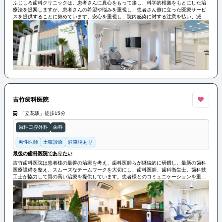
ふじしろ歯科クリニックは、患者さんに真心をもって接し、科学的根拠をもとにした治
療法を提案しますが、患者さんの希望や悩みを重視し、患者さん側に立った医療サービ
スを提供することに努めています。安心を重視し、院内感染に対する注意を払い、滅菌
作用の高い設備を導入しています。また、治療においても細心の注意を払い、デジタル
レントゲンや低侵襲の治療を取り入れ、患者さんに負担のかからないよう心がけていま
す。温かみのある医院づくりを目指し、患者さんの利益になるような治療を提供してい
ます。
吉竹歯科医院
「立花駅」徒歩15分
歯科口腔外科
歯科
男性医師
土曜診療
駐車場あり
最後の歯科医院でありたい
吉竹歯科医院は患者様の最善の治療を考え、歯科医師らが継続的に研鑽し、最新の歯科
医療設備を整え、スムーズなチームワークを大切にし、歯科医師、歯科衛生士、歯科技
工士が協力して質の高い治療を提供しています。患者様とのコミュニケーションを重視
し、一方的な説明ではなく患者様の意向やライフスタイルを尊重し、治療方針を共有し
ます。先進的な設備や医療機器を活用し、患者様の症状を正確に把握し、治療の際に安
全な処置を行います。再生医療にも積極的に取り組み、柔軟に患者の症状に対応するた
め、今後も力を入れていく方針です。