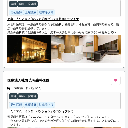
歯科
歯科口腔外科
男性医師
土曜診療
駐車場あり
患者一人ひとりに合わせた治療プランを提案しています
原歯科医院は、一般歯科治療から予防歯科、審美歯科、小児歯科、歯周病治療まで、幅
広い歯科治療を提供しています。
最新の歯科技術と設備を導入し、患者一人ひとりに合わせた治療プランを提案していま
す。
また、予防歯科にも力を入れ、定期的な歯のクリーニングやフッ素塗布などを通じて、
患者の口腔健康を保つことに努めています。
医療法人社団 安福歯科医院
「宝塚南口駅」徒歩1分
歯科
歯科口腔外科
男性医師
土曜診療
駐車場あり
「ミニマム・インターベンション」をコンセプトに
安福歯科医院は「ミニマム・インターベンション」をコンセプトにしています。
できるだけ歯を削らず、できるだけ神経を取らずに歯の寿命を長くすることを大切にし
ています。