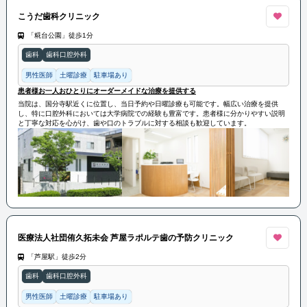
こうだ歯科クリニック
「糀台公園」徒歩1分
歯科
歯科口腔外科
男性医師
土曜診療
駐車場あり
患者様お一人おひとりにオーダーメイドな治療を提供する
当院は、国分寺駅近くに位置し、当日予約や日曜診療も可能です。幅広い治療を提供
し、特に口腔外科においては大学病院での経験も豊富です。患者様に分かりやすい説明
と丁寧な対応を心がけ、歯や口のトラブルに対する相談も歓迎しています。
医療法人社団侑久拓未会 芦屋ラポルテ歯の予防クリニック
「芦屋駅」徒歩2分
歯科
歯科口腔外科
男性医師
土曜診療
駐車場あり