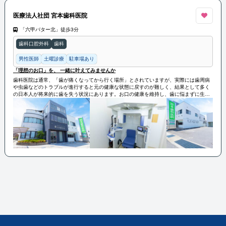
医療法人社団 宮本歯科医院
「六甲バター北」徒歩3分
歯科口腔外科
歯科
男性医師
土曜診療
駐車場あり
「理想のお口」を、 一緒に叶えてみませんか
歯科医院は通常、「歯が痛くなってから行く場所」とされていますが、実際には歯周病
や虫歯などのトラブルが進行すると元の健康な状態に戻すのが難しく、結果として多く
の日本人が将来的に歯を失う状況にあります。お口の健康を維持し、歯に悩まずに生涯
を過ごすためには、悪くなる前に予防することが重要です。当院では虫歯や歯を失わな
いための予防治療に焦点を当て、「悪くなってから行く」のではなく、「悪くなるのを
予防するために行く」という新しいかかり方を提案しています。