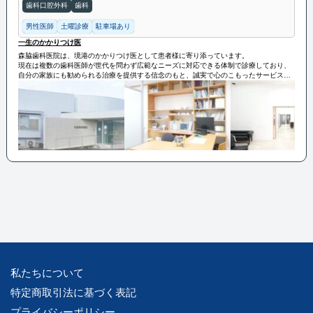
歯科口腔外科
歯科
男性医師
土曜診療
駐車場あり
一生のかかりつけ医
森脇歯科医院は、境港のかかりつけ医として患者様に寄り添っています。
現在は複数の歯科医師が世代を問わず広範なニーズに対応できる体制で診療しており、
自分の家族にも勧められる治療を提供する信念のもと、誠実で心のこもったサービスを
提供しています。
開業以来の想いを変えず、地域の皆様の「一生のかかりつけ医」として、スタッフ一同
診療にあたります。
私たちについて
特定商取引法に基づく表記
プライバシーポリシー