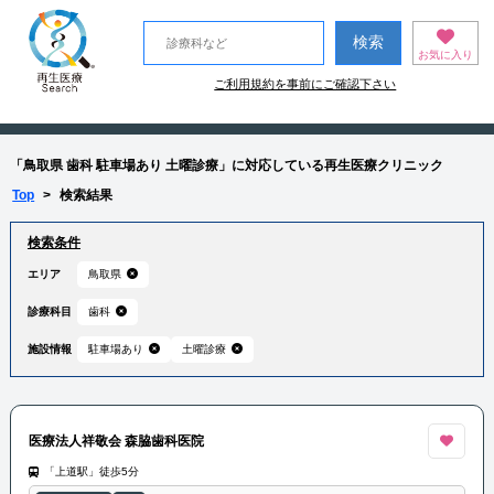
お気に入り
ご利用規約を事前にご確認下さい
「鳥取県 歯科 駐車場あり 土曜診療」に対応している再生医療クリニック
Top
>
検索結果
検索条件
エリア
鳥取県
診療科目
歯科
施設情報
駐車場あり
土曜診療
医療法人祥敬会 森脇歯科医院
「上道駅」徒歩5分