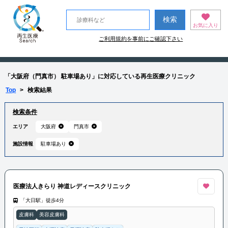
お気に入り
ご利用規約を事前にご確認下さい
「大阪府（門真市） 駐車場あり」に対応している再生医療クリニック
Top
>
検索結果
検索条件
エリア
大阪府
門真市
施設情報
駐車場あり
医療法人きらり 神道レディースクリニック
「大日駅」徒歩4分
皮膚科
美容皮膚科