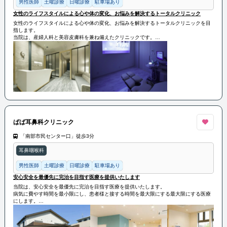
男性医師
土曜診療
日曜診療
駐車場あり
女性のライフスタイルによる心や体の変化、お悩みを解決するトータルクリニック
女性のライフスタイルによる心や体の変化、お悩みを解決するトータルクリニックを目
指します。
当院は、産婦人科と美容皮膚科を兼ね備えたクリニックです。
「妊婦検査」から「子宮頸がん検診」にも力を入れております。
ばば耳鼻科クリニック
「南部市民センター口」徒歩3分
耳鼻咽喉科
男性医師
土曜診療
日曜診療
駐車場あり
安心安全を最優先に完治を目指す医療を提供いたします
当院は、安心安全を最優先に完治を目指す医療を提供いたします。
病気に費やす時間を最小限にし、患者様と接する時間を最大限にする最大限にする医療
にします。
患者様に納得いただけるように、見える化に努めています。