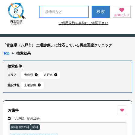
お気に入り
ご利用規約を事前にご確認下さい
「青森県（八戸市） 土曜診療」に対応している再生医療クリニック
Top
>
検索結果
検索条件
エリア
青森県
八戸市
施設情報
土曜診療
お歯科
「八戸駅」徒歩13分
歯科口腔外科
歯科