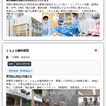
治療の最終目的は口腔内全体の健康を維持することであり、インプラント治療、歯周治
療、GTR、GBR、矯正治療、審美治療、予防処置などはその手段に過ぎません。
患者さんの理解と協力も重要であり、これらを基に適切な治療を行い、口腔内全体の健
康を保つことが最終的な目標としています。
ともよせ歯科医院
「小禄駅」徒歩4分
歯科
歯科口腔外科
男性医師
駐車場あり
専門的な対応が可能です
那覇市小禄駅近くの、ともよせ歯科医院です。開業して35年以上の経験を基に、地域に
密着した、丁寧な診療を心がけております。
特に、口腔外科、矯正歯科、歯科インプラント、顎関節症、顎変形症、ドライマウスに
ついては、より専門的な対応が可能ですので、お気軽にご相談ください。