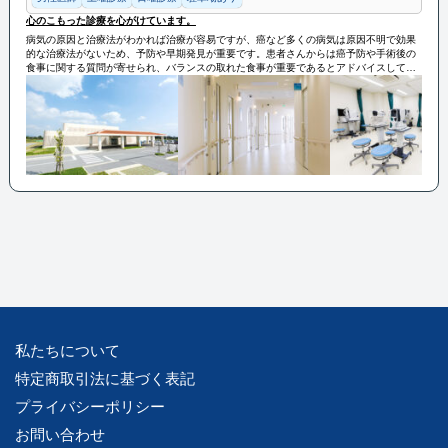
心のこもった診療を心がけています。
病気の原因と治療法がわかれば治療が容易ですが、癌など多くの病気は原因不明で効果
的な治療法がないため、予防や早期発見が重要です。患者さんからは癌予防や手術後の
食事に関する質問が寄せられ、バランスの取れた食事が重要であるとアドバイスしてい
ます。健康リテラシーの向上が求められ、高齢化社会においては広範な知識を有し、患
者さんの健康管理に助言できるよう努めています。KIN放射線治療・健診クリニックは
地域の健康増進を目指し、今後も質の向上に努めるとしています。
私たちについて
特定商取引法に基づく表記
プライバシーポリシー
お問い合わせ