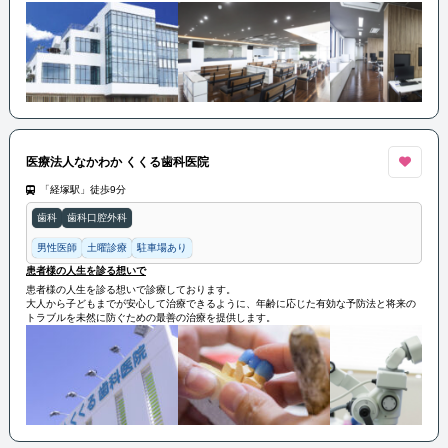
快適な生活を送るために大切な役割を担う「運動器官」を扱うプロフェッショナルで
す。
医療法人なかわか くくる歯科医院
「経塚駅」徒歩9分
歯科
歯科口腔外科
男性医師
土曜診療
駐車場あり
患者様の人生を診る想いで
患者様の人生を診る想いで診療しております。
大人から子どもまでが安心して治療できるように、年齢に応じた有効な予防法と将来の
トラブルを未然に防ぐための最善の治療を提供します。