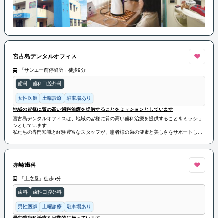
宮古島デンタルオフィス
「サンエー前停留所」徒歩9分
歯科
歯科口腔外科
女性医師
土曜診療
駐車場あり
地域の皆様に質の高い歯科治療を提供することをミッションとしています
宮古島デンタルオフィスは、地域の皆様に質の高い歯科治療を提供することをミッショ
ンとしています。
私たちの専門知識と経験豊富なスタッフが、患者様の歯の健康と美しさをサポートしま
す。
一般歯科治療から審美歯科治療、インプラント治療など幅広いサービスを提供していま
す。
患者様一人ひとりの状態やニーズに合わせて、最適な治療プランを提案し、安心して治
赤崎歯科
療を受けていただけるように努めています
「上之屋」徒歩5分
歯科
歯科口腔外科
男性医師
土曜診療
駐車場あり
最先端歯科治療を日常的に行っています