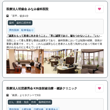
医療法人明歯会 みなみ歯科医院
「宮平」徒歩1分
歯科
歯科口腔外科
男性医師
駐車場あり
「誠意をもって患者に向き合うこと」「常に誠実であり、嘘をつかないこと」「いいかげんなことをしないこと」
当院にとって最も重要な価値は誠実さであり、歯科医療においては知識や経験、技術が
重要な要素です。そして、これらは誠実な心と患者さんを思う気持ちがあって初めて発
揮されるものだと考えています。
基本理念として、「誠意をもって患者に向き合うこと」「常に誠実であり、嘘をつかな
いこと」「いいかげんなことをしないこと」を重視し、患者さんを家族と同じように考
え、家族と同じ治療を提供いたします。
医療法人社団菱秀会 KIN放射線治療・健診クリニック
「銀原」よりタクシーで3分
がん・腫瘍・免疫
外科
脳神経外科
男性医師
土曜診療
日曜診療
駐車場あり