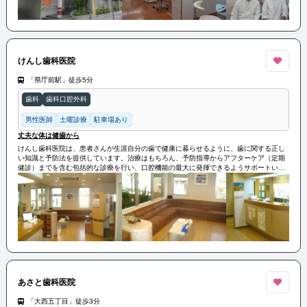
けんし歯科医院
「県庁前駅」徒歩5分
歯科
歯科口腔外科
男性医師
土曜診療
駐車場あり
丈夫な体は健歯から
けんし歯科医院は、患者さんが生涯自分の歯で健康に暮らせるように、歯に関する正し
い知識と予防法を提供しています。治療はもちろん、予防指導からアフターケア（定期
健診）までを含む包括的な診療を行い、口腔機能の最大に発揮できるようサポートいた
します。
患者さんに安心してご来院いただけるよう、スタッフ一同が全力を尽くします。
あさと歯科医院
「大西五丁目」徒歩3分