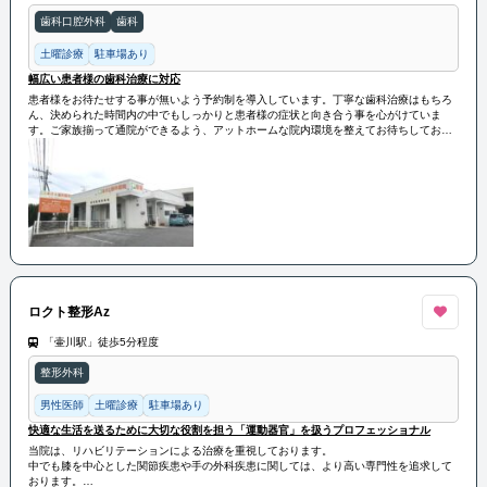
歯科口腔外科
歯科
土曜診療
駐車場あり
幅広い患者様の歯科治療に対応
患者様をお待たせする事が無いよう予約制を導入しています。丁寧な歯科治療はもちろ
ん、決められた時間内の中でもしっかりと患者様の症状と向き合う事を心がけていま
す。ご家族揃って通院ができるよう、アットホームな院内環境を整えてお待ちしており
ます。
ロクト整形Az
「壷川駅」徒歩5分程度
整形外科
男性医師
土曜診療
駐車場あり
快適な生活を送るために大切な役割を担う「運動器官」を扱うプロフェッショナル
当院は、リハビリテーションによる治療を重視しております。
中でも膝を中心とした関節疾患や手の外科疾患に関しては、より高い専門性を追求して
おります。