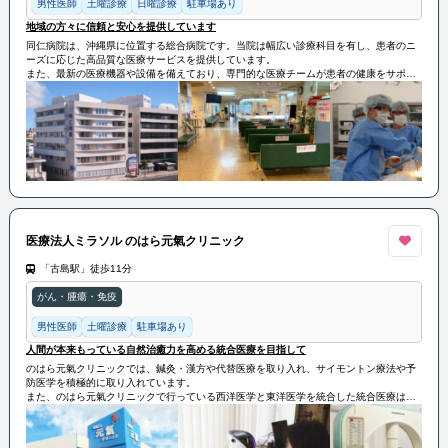
男性医師
土曜診療
日曜診療
駐車場あり
地域の方々に信頼と安心を提供しています
同仁病院は、沖縄県に位置する総合病院です。当院は幅広い診療科目を有し、患者のニ
ーズに応じた高品質な医療サービスを提供しています。
また、最新の医療機器や設備を備えており、専門的な医療チームが患者の健康をサポー
トしています。同仁病院は地域医療の中心として、地域の方々に信頼と安心を提供して
います。
医療法人ミラソル のはら元氣クリニック
「古島駅」徒歩11分
がん・腫瘍・免疫
男性医師
土曜診療
駐車場あり
人間が本来もっている自然治癒力を高める統合医療を目指して
のはら元氣クリニックでは、鍼灸・漢方や代替医療を取り入れ、サイモントン療法や予
防医学を積極的に取り入れています。
また、のはら元氣クリニックで行っている西洋医学と東洋医学を統合した統合医療は、
心と体の調和を目指し、自然治癒力を高めることを目的としています。
今後も人間が本来もっている自然治癒力を高める統合医療を目指してまいります。