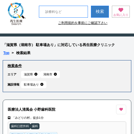
お気に入り
ご利用規約を事前にご確認下さい
「滋賀県（湖南市） 駐車場あり」に対応している再生医療クリニック
Top
>
検索結果
検索条件
エリア
滋賀県
湖南市
施設情報
駐車場あり
医療法人清風会 小野歯科医院
「みどりの村」徒歩1分
歯科口腔外科
歯科