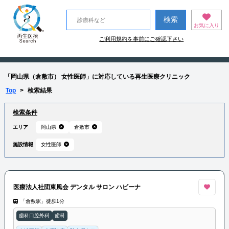
お気に入り
ご利用規約を事前にご確認下さい
「岡山県（倉敷市） 女性医師」に対応している再生医療クリニック
Top
>
検索結果
検索条件
エリア
岡山県
倉敷市
施設情報
女性医師
医療法人社団東風会 デンタル サロン ハビーナ
「倉敷駅」徒歩1分
歯科口腔外科
歯科