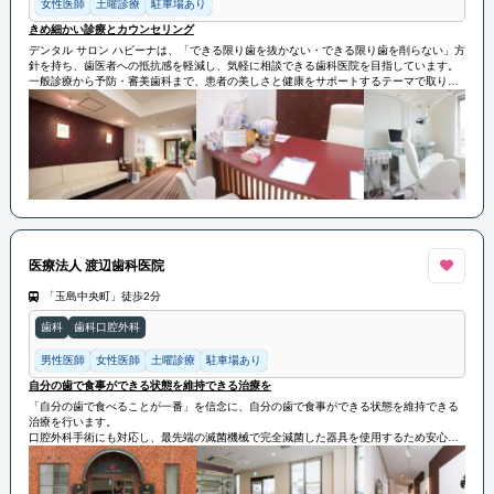
女性医師
土曜診療
駐車場あり
きめ細かい診療とカウンセリング
デンタル サロン ハビーナは、「できる限り歯を抜かない・できる限り歯を削らない」方
針を持ち、歯医者への抵抗感を軽減し、気軽に相談できる歯科医院を目指しています。
一般診療から予防・審美歯科まで、患者の美しさと健康をサポートするテーマで取り組
んでいます。
さらに、インプラントや矯正の高度な医療も提供し、歯科用CTを活用して正確で安心な
診断・治療を提供しています。
抜かない矯正や見えない矯正など、先進的なアプローチを特徴としています。
医療法人 渡辺歯科医院
「玉島中央町」徒歩2分
歯科
歯科口腔外科
男性医師
女性医師
土曜診療
駐車場あり
自分の歯で食事ができる状態を維持できる治療を
「自分の歯で食べることが一番」を信念に、自分の歯で食事ができる状態を維持できる
治療を行います。
口腔外科手術にも対応し、最先端の滅菌機械で完全減菌した器具を使用するため安心・
安全に治療を受けていただくことができます。