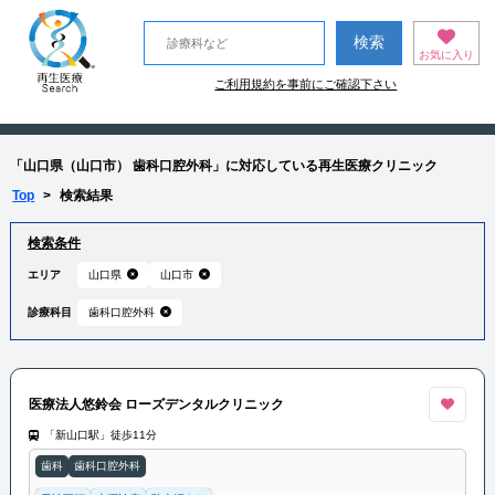
お気に入り
ご利用規約を事前にご確認下さい
「山口県（山口市） 歯科口腔外科」に対応している再生医療クリニック
Top
>
検索結果
検索条件
エリア
山口県
山口市
診療科目
歯科口腔外科
医療法人悠鈴会 ローズデンタルクリニック
「新山口駅」徒歩11分
歯科
歯科口腔外科